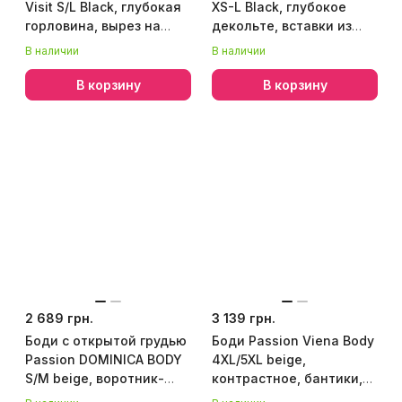
Visit S/L Black, глубокая
XS-L Black, глубокое
горловина, вырез на
декольте, вставки из
спине, рукава
крупной сетки по бокам,
В наличии
В наличии
имитация т
В корзину
В корзину
2 689 грн.
3 139 грн.
Боди с открытой грудью
Боди Passion Viena Body
Passion DOMINICA BODY
4XL/5XL beige,
S/M beige, воротник-
контрастное, бантики,
чокер, корсет
вставка-сетка,