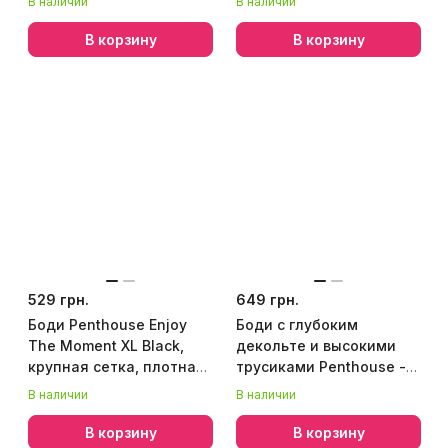
В наличии
В наличии
открытые ягодицы
В корзину
В корзину
529 грн.
649 грн.
Боди Penthouse Enjoy
Боди с глубоким
The Moment XL Black,
декольте и высокими
крупная сетка, плотная
трусиками Penthouse -
вставка под грудью
Toxic Powder White M/L
В наличии
В наличии
В корзину
В корзину