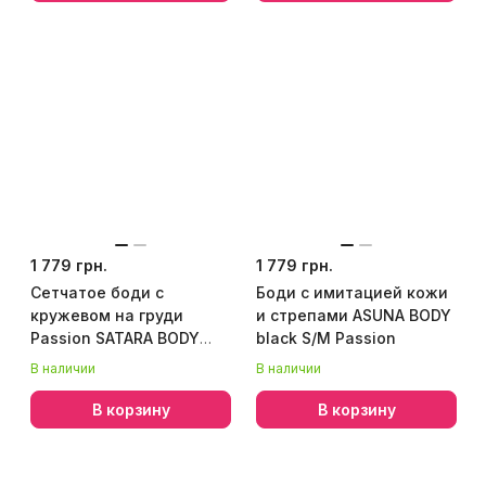
1 779 грн.
1 779 грн.
Сетчатое боди с
Боди с имитацией кожи
кружевом на груди
и стрепами ASUNA BODY
Passion SATARA BODY
black S/M Passion
L/XL black
В наличии
В наличии
В корзину
В корзину