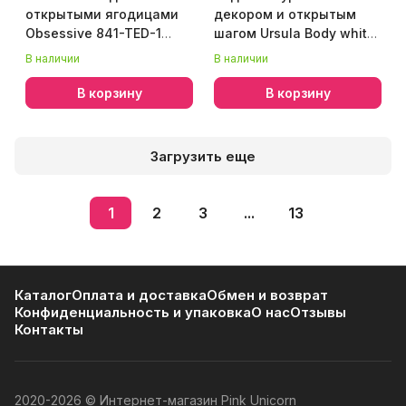
открытыми ягодицами
декором и открытым
Obsessive 841-TED-1
шагом Ursula Body white
teddy S/M, черный
L/XL — Passion
В наличии
В наличии
В корзину
В корзину
Загрузить еще
1
2
3
...
13
Каталог
Оплата и доставка
Обмен и возврат
Конфиденциальность и упаковка
О нас
Отзывы
Контакты
2020-2026 © Интернет-магазин Pink Unicorn