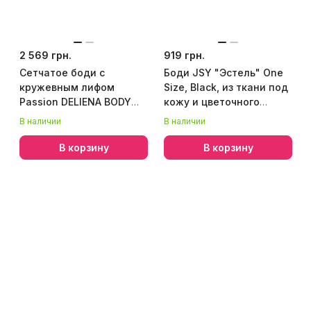
2 569 грн.
919 грн.
Сетчатое боди с
Боди JSY "Эстель" One
кружевным лифом
Size, Black, из ткани под
Passion DELIENA BODY
кожу и цветочного
S/M black
кружева
В наличии
В наличии
В корзину
В корзину