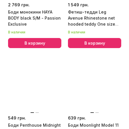
2 769 грн.
1 549 грн.
Боди монокини HAYA
Фетиш-тедди Leg
BODY black S/M - Passion
Avenue Rhinestone net
Exclusive
hooded teddy One size
Black, длинные рукава,
В наличии
В наличии
фетиш-капюшон
В корзину
В корзину
549 грн.
639 грн.
Боди Penthouse Midnight
Боди Moonlight Model 11