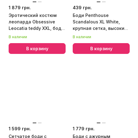
1 879 грн.
439 грн.
Эротический костюм
Боди Penthouse
леопарда Obsessive
Scandalous XL White,
Leocatia teddy XXL, боди,
крупная сетка, высокий
обруч с ушками
воротник, длинные
В наличии
В наличии
рукава
В корзину
В корзину
1 599 грн.
1 779 грн.
Сетчатое боди с
Боди с ажурным