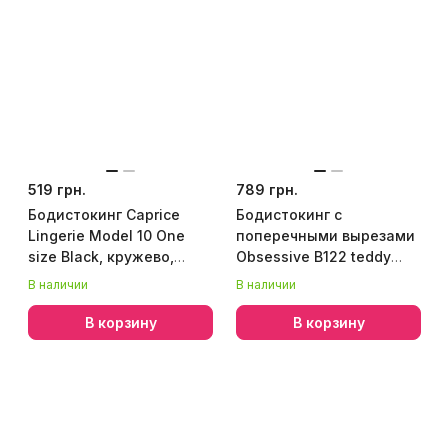
519 грн.
789 грн.
Бодистокинг Caprice
Бодистокинг с
Lingerie Model 10 One
поперечными вырезами
size Black, кружево,
Obsessive B122 teddy
открытый доступ,
S/M/L, черный
В наличии
В наличии
длинный рукав
В корзину
В корзину