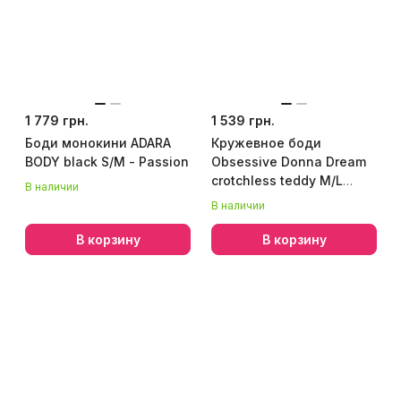
1 779 грн.
1 539 грн.
Боди монокини ADARA
Кружевное боди
BODY black S/M - Passion
Obsessive Donna Dream
crotchless teddy M/L
В наличии
Black, открытый доступ
В наличии
В корзину
В корзину