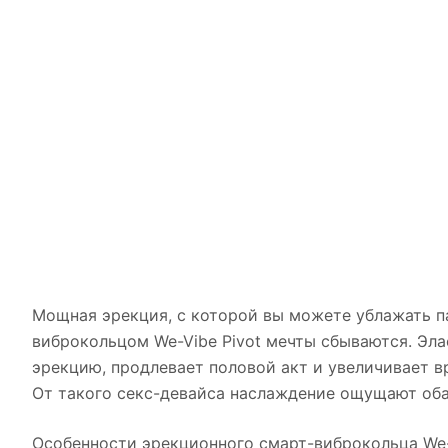
Мощная эрекция, с которой вы можете ублажать па
виброкольцом We-Vibe Pivot мечты сбываются. Эл
эрекцию, продлевает половой акт и увеличивает в
От такого секс-девайса наслаждение ощущают оба 
Особенности эрекционного смарт-виброкольца We-V