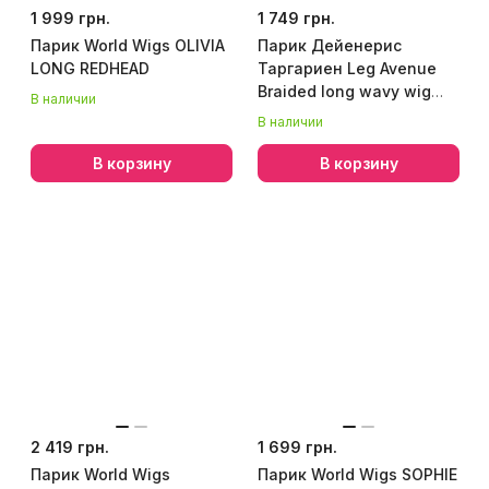
1 999 грн.
1 749 грн.
Парик World Wigs OLIVIA
Парик Дейенерис
LONG REDHEAD
Таргариен Leg Avenue
Braided long wavy wig
В наличии
Blond, платиновый,
В наличии
длина 81 см
В корзину
В корзину
2 419 грн.
1 699 грн.
Парик World Wigs
Парик World Wigs SOPHIE