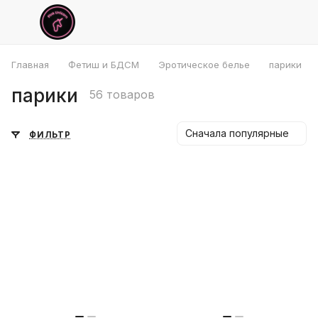
Главная
Фетиш и БДСМ
Эротическое белье
парики
парики
56 товаров
Сначала популярные
ФИЛЬТР