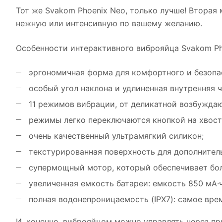
Тот же Svakom Phoenix Neo, только лучше! Вторая
нежную или интенсивную по вашему желанию.
Особенности интерактивного виброяйца Svakom Ph
эргономичная форма для комфортного и безопа
особый угол наклона и удлиненная внутренняя ч
11 режимов вибрации, от деликатной возбужда
режимы легко переключаются кнопкой на хвост
очень качественный ультрамягкий силикон;
текстурированная поверхность для дополните
супермощный мотор, который обеспечивает боле
увеличенная емкость батареи: емкость 850 мА∙ч,
полная водонепроницаемость (IPX7): самое вре
И, конечно, виброяйцом можно управлять через п