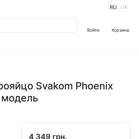
RU
UA
Войти
Корзина
рояйцо Svakom Phoenix
 модель
4 349 грн.