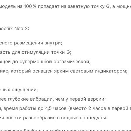
 модель на 100 % попадает на заветную точку G, а мощ
oenix Neo 2:
сного размещения внутри;
асть для стимуляции точки G;
ющей до супермощной оргазмической;
ике, который оснащен ярким световым индикатором;
льных ощущений;
е глубокие вибрации, чем у первой версии;
 время работы до 4,5 часов (вместо 2 часов в первой 
мя внести разнообразие в водные процедуры.
риложение Svakom на любом расстоянии: просто позво