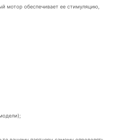
ный мотор обеспечивает ее стимуляцию,
модели);
льте вашему партнеру самому определять