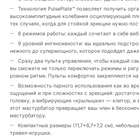
Технология PulsePlate™ позволяет получить орг
высокоамплитудные колебания осциллирующей пло
тех случаях, когда для стойкой эрекции нужно пос
6 режимов работы: каждый сочетает в себе виб
9 уровней интенсивности: вы идеально подстрои
нежного до супермощного, которое подойдет даж
Сразу два пульта управления, чтобы каждый са
вы сможете не только переключать режимы и регу
ровном ритме. Пульты комфортно закрепляются на 
Возможность парного использования как во вре
ощущений и при сложностях с эрекцией: достаточ
головку, а вибрирующие «крылышки» — клитор, и в
этот мастурбатор превращает ваш член в бесконе
мастурбатору.
Компактные размеры (11,7×6,7×7,2 см), небольш
тревел-игрушки.