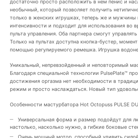
достаточно просто расположить в нем пенис и нас
необычный, который позволяет получить нетипичн
только в женских игрушках, теперь же и мужчины 
интенсивности и подходит для использования во 
пульта управления. Оба партнера смогут управлят
Только на пультах доступна кнопка-бустер, момен
помощью регулируемого ремешка. Игрушка водонеп
Уникальный, непревзойденный и неповторимый ма
Благодаря специальной технологии PulsePlate™ пр
достижения оргазма нет необходимости в традици
режим и просто наслаждаться. Новый тип удовольс
Особенности мастурбатора Hot Octopuss PULSE DU
Универсальная форма и размер подойдут для лю
настолько, насколько нужно, а гибкие боковые сте
Очень мощный мотор, способный удивить силой