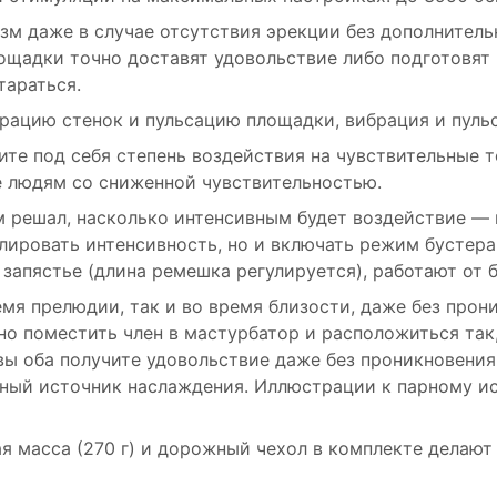
азм даже в случае отсутствия эрекции без дополнител
щадки точно доставят удовольствие либо подготовят 
тараться.
рацию стенок и пульсацию площадки, вибрация и пуль
те под себя степень воздействия на чувствительные т
е людям со сниженной чувствительностью.
м решал, насколько интенсивным будет воздействие — 
лировать интенсивность, но и включать режим бустера
запястье (длина ремешка регулируется), работают от 
мя прелюдии, так и во время близости, даже без прон
но поместить член в мастурбатор и расположиться так
ы оба получите удовольствие даже без проникновения! 
чный источник наслаждения. Иллюстрации к парному и
ая масса (270 г) и дорожный чехол в комплекте делаю