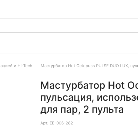
ацией и Hi-Tech
Мастурбатор Hot Octopuss PULSE DUO LUX, пульс
Мастурбатор Hot O
пульсация, использ
для пар, 2 пульта
Арт.
EE-006-282