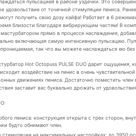
лаждаться пульсацией в районе уздечки. Это соверше
ое удовольствие от точечной стимуляции пениса. Ран
могут получить свою дозу кайфа! Работает в 6 режима
время близости благодаря вибрирующим частям! В ком
ь мастурбатором прямо в процессе наслаждения, добавл
тально включающая самую интенсивную пульсацию. Пуль
роницаемая, так что вы можете наслаждаться ею без 
стурбатор Hot Octopuss PULSE DUO дарит ощущения, к
оисходит воздействие на пенис в очень чувствительной
онных движениях пениса. Достаточно поместить член 
твия заставит вас буквально дрожать от удовольствия
O:
бого пениса: конструкция открыта с трех сторон, вну
нки будто обнимают член.
 стимуляции на максимальных настройках: до 3950 о