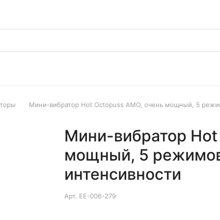
аторы
Мини-вибратор Hot Octopuss AMO, очень мощный, 5 режи
Мини-вибратор Hot
мощный, 5 режимов
интенсивности
Арт.
EE-006-279