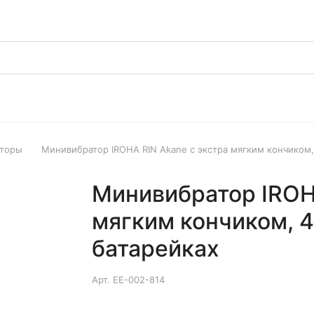
аторы
Минивибратор IROHA RIN Akane с экстра мягким кончиком,
Минивибратор IROHA
мягким кончиком, 4
батарейках
Арт.
EE-002-814