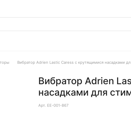
аторы
Вибратор Adrien Lastic Caress с крутящимися насадками д
Вибратор Adrien La
насадками для сти
Арт.
EE-001-867