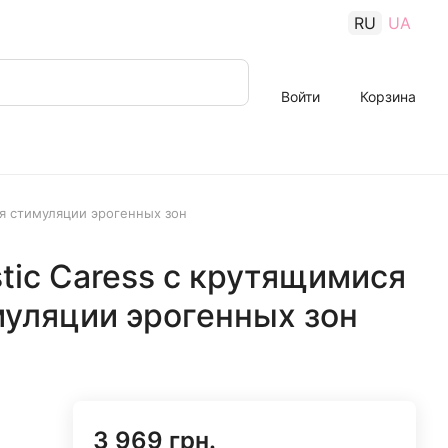
RU
UA
Войти
Корзина
ля стимуляции эрогенных зон
stic Caress с крутящимися
муляции эрогенных зон
3 969 грн.