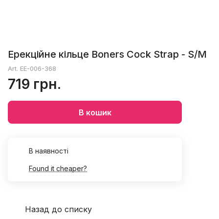
Ерекційне кільце Boners Cock Strap - S/M
Art.
EE-006-368
719 грн.
В кошик
В наявності
Found it cheaper?
Назад до списку