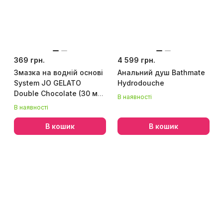
369 грн.
4 599 грн.
Змазка на водній основі
Анальний душ Bathmate
System JO GELATO
Hydrodouche
Double Chocolate (30 мл)
В наявності
без цукру, парабенів та
В наявності
гліколю
В кошик
В кошик