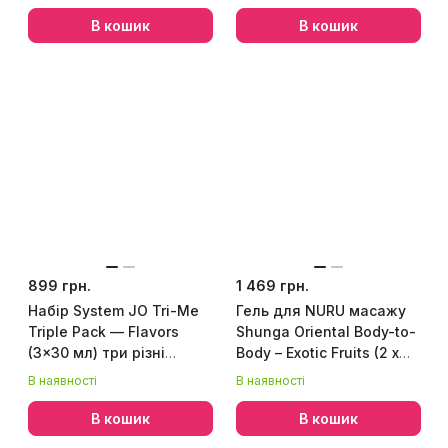
В кошик
В кошик
899 грн.
1 469 грн.
Набір System JO Tri-Me
Гель для NURU масажу
Triple Pack — Flavors
Shunga Oriental Body-to-
(3×30 мл) три різні
Body – Exotic Fruits (2 x
смаки оральних змазок
225 мл) плюс
В наявності
В наявності
простирадло
В кошик
В кошик