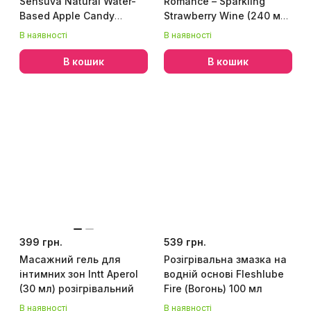
Sensuva Natural Water-
Romance – Sparkling
Based Apple Candy
Strawberry Wine (240 мл)
(57мл) без гліцерину та
натуральна
В наявності
В наявності
парабенів
зволожувальна
В кошик
В кошик
399 грн.
539 грн.
Масажний гель для
Розігрівальна змазка на
інтимних зон Intt Aperol
водній основі Fleshlube
(30 мл) розігрівальний
Fire (Вогонь) 100 мл
В наявності
В наявності