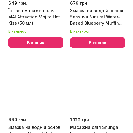
649 грн.
679 грн.
Їстівна масажна олія
Змазка на водній основі
MAI Attraction Mojito Hot
Sensuva Natural Water-
Kiss (50 мл)
Based Blueberry Muffin
125мл без гліцерину та
В наявності
В наявності
парабені
В кошик
В кошик
449 грн.
1 129 грн.
Змазка на водній основі
Масажна олія Shunga