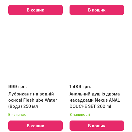
В кошик
В кошик
999 грн.
1 489 грн.
Лубрикант на водній
Анальний душ із двома
основі Fleshlube Water
насадками Nexus ANAL
(Вода) 250 мл
DOUCHE SET 260 ml
В наявності
В наявності
В кошик
В кошик