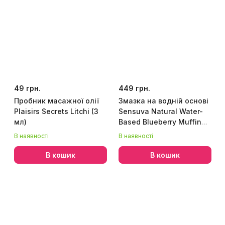
49 грн.
449 грн.
Пробник масажної олії
Змазка на водній основі
Plaisirs Secrets Litchi (3
Sensuva Natural Water-
мл)
Based Blueberry Muffin
57мл без гліцерину та
В наявності
В наявності
парабенів
В кошик
В кошик