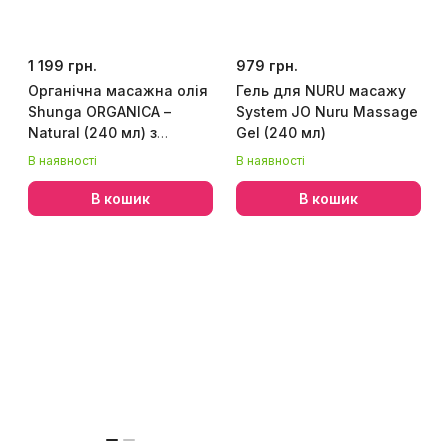
1 199 грн.
979 грн.
Органічна масажна олія
Гель для NURU масажу
Shunga ORGANICA –
System JO Nuru Massage
Natural (240 мл) з
Gel (240 мл)
вітаміном Е
В наявності
В наявності
В кошик
В кошик