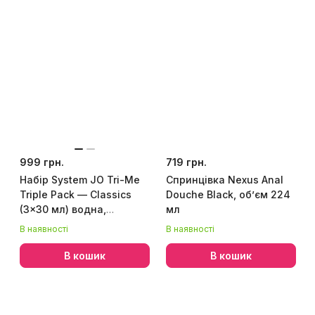
999 грн.
719 грн.
Набір System JO Tri-Me
Спринцівка Nexus Anal
Triple Pack — Classics
Douche Black, об’єм 224
(3×30 мл) водна,
мл
силіконова та смакова
В наявності
В наявності
змазка
В кошик
В кошик