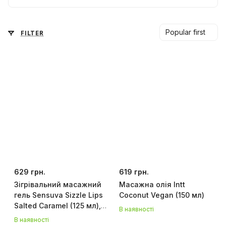
Popular first
FILTER
629 грн.
619 грн.
Зігрівальний масажний
Масажна олія Intt
гель Sensuva Sizzle Lips
Coconut Vegan (150 мл)
Salted Caramel (125 мл),
В наявності
без цукру, їстівний
В наявності