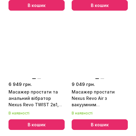
В кошик
В кошик
6 949 грн.
9 049 грн.
Масажер простати та
Масажер простати
анальний вібратор
Nexus Revo Air з
Nexus Revo TWIST 2в1,
вакуумним
вібрації та обертання
стимулятором
В наявності
В наявності
головки
промежини та головкою,
що обертається
В кошик
В кошик