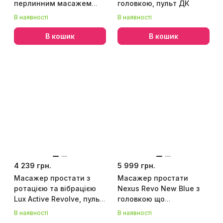
перлинним масажем
головкою, пульт ДК
ануса і пультом ДК, макс
В наявності
В наявності
діаметр 3 см
В кошик
В кошик
4 239 грн.
5 999 грн.
Масажер простати з
Масажер простати
ротацією та вібрацією
Nexus Revo New Blue з
Lux Active Revolve, пульт
головкою що
ДК
обертається, макс.
В наявності
В наявності
діаметр 3,2 см