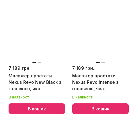
7 189 грн.
7 189 грн.
Масажер простати
Масажер простати
Nexus Revo New Black з
Nexus Revo Intense з
головкою, яка
головкою, яка
обертається
обертається
В наявності
В наявності
В кошик
В кошик