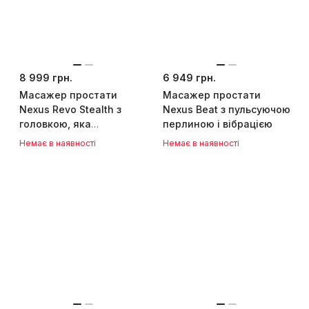
8 999 грн.
6 949 грн.
Масажер простати
Масажер простати
Nexus Revo Stealth з
Nexus Beat з пульсуючою
головкою, яка
перлиною і вібрацією
обертається і пультом
Немає в наявності
Немає в наявності
ДК