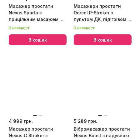
Масажер простати
Масажери простати
Nexus Sparta з
Dorcel P-Stroker з
прицільним масажем,
пультом ДК, підігрівом і
макс. діаметр 3,4 см
прицільним масажем,
В наявності
В наявності
два мотори
В кошик
В кошик
4 999 грн.
5 289 грн.
Масажер простати
Вібромасажер простати
Nexus G Stroker з
Nexus Boost з надувною