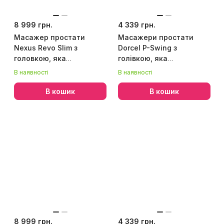
8 999 грн.
4 339 грн.
Масажер простати
Масажери простати
Nexus Revo Slim з
Dorcel P-Swing з
головкою, яка
голівкою, яка
обертається і пультом
обертається, пультом
В наявності
В наявності
ДК
ДК та підігрівом
В кошик
В кошик
8 999 грн.
4 339 грн.