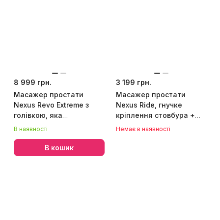
8 999 грн.
3 199 грн.
Масажер простати
Масажер простати
Nexus Revo Extreme з
Nexus Ride, гнучке
голівкою, яка
кріплення стовбура +
обертається і пультом
стимуляція промежини
В наявності
Немає в наявності
ДК
В кошик