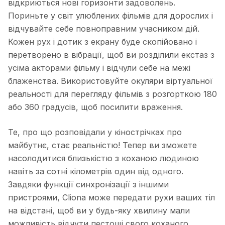
відкриються нові горизонти задоволень.
Пориньте у світ улюблених фільмів для дорослих і
відчувайте себе повноправним учасником дій.
Кожен рух і дотик з екрану буде скопійовано і
перетворено в вібрації, щоб ви розділили екстаз з
усіма акторами фільму і відчули себе на межі
блаженства. Використовуйте окуляри віртуальної
реальності для перегляду фільмів з розгорткою 180
або 360 градусів, щоб посилити враження.
Те, про що розповідали у кінострічках про
майбутнє, стає реальністю! Тепер ви зможете
насолодитися близькістю з коханою людиною
навіть за сотні кілометрів один від одного.
Завдяки функції синхронізації з іншими
пристроями, Cliona може передати рухи ваших тіл
на відстані, щоб ви у будь-яку хвилину мали
можливість відчути пестощі свого коханого.