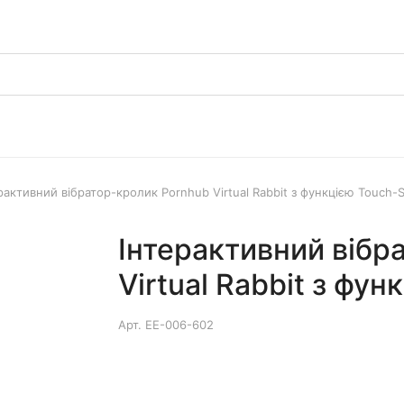
рактивний вібратор-кролик Pornhub Virtual Rabbit з функцією Touch-S
Інтерактивний вібр
Virtual Rabbit з фун
Арт.
EE-006-602