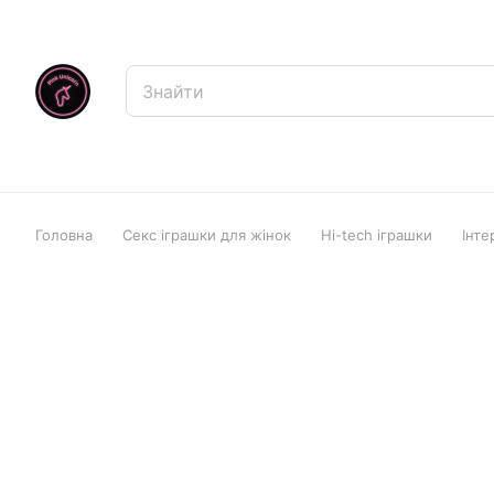
Головна
Секс іграшки для жінок
Hi-tech іграшки
Інте