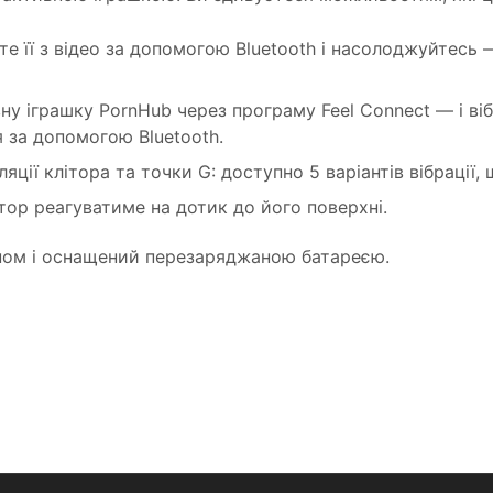
йте її з відео за допомогою Bluetooth і насолоджуйтесь 
вну іграшку PornHub через програму Feel Connect — і 
 за допомогою Bluetooth.
ції клітора та точки G: доступно 5 варіантів вібрації
тор реагуватиме на дотик до його поверхні.
ном і оснащений перезаряджаною батареєю.