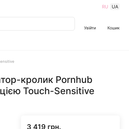
RU
UA
Увійти
Кошик
ensitive
атор-кролик Pornhub
кцією Touch-Sensitive
3 419 грн.