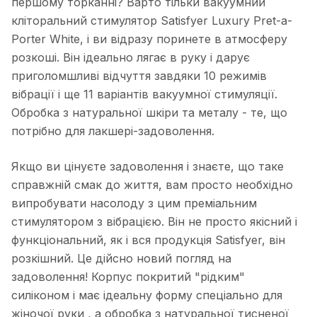
першому торканні? Варто тільки вакуумний
кліторальний стимулятор Satisfyer Luxury Pret-a-
Porter White, і ви відразу поринете в атмосферу
розкоші. Він ідеально лягає в руку і дарує
приголомшливі відчуття завдяки 10 режимів
вібрації і ще 11 варіантів вакуумної стимуляції.
Обробка з натуральної шкіри та металу - те, що
потрібно для лакшері-задоволення.
Якщо ви цінуєте задоволення і знаєте, що таке
справжній смак до життя, вам просто необхідно
випробувати насолоду з цим преміальним
стимулятором з вібрацією. Він не просто якісний і
функціональний, як і вся продукція Satisfyer, він
розкішний. Це дійсно новий погляд на
задоволення! Корпус покритий "рідким"
силіконом і має ідеальну форму спеціально для
жіночої руки , а обробка з натуральної тисненої