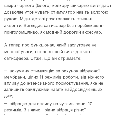
шкіри чорного (білого) кольору шикарно виглядає і
дозволяє утримувати стимулятор навіть вологою
рукою. Мідні деталі розставляють стильні
акценти. Виглядає сатисфаер без перебільшення
приголомшливо, як модний дорогий аксесуар.
А тепер про функціонал, який заслуговує не
меншої уваги, ніж зовнішній вигляд цього
сатисфаера. Отже, що ви отримаєте:
вакуумну стимуляцію за рахунок вібруючої
мембрани, цілих 11 режимів роботи, від ніжного
впливу до інтенсивного посмоктування, яке не
залишить байдужими навіть найдосвідченіших
дам;
вібрацію для впливу на чутливі зони, 10
режимів, 3 з яких - рівна вібрація різної