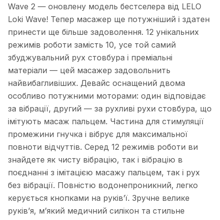
Wave 2 — оновлену модель бестселера від LELO
Loki Wave! Тепер масажер ще потужніший і здатен
принести ще більше задоволення. 12 унікальних
режимів роботи замість 10, усе той самий
збуджувальний рух стовбура і преміальні
матеріали — цей масажер задовольнить
найвибагливіших. Девайс оснащений двома
особливо потужними моторами: один відповідає
за вібрації, другий — за рухливі рухи стовбура, що
імітують масаж пальцем. Частина для стимуляції
промежини гнучка і вібрує для максимальної
повноти відчуттів. Серед 12 режимів роботи ви
знайдете як чисту вібрацію, так і вібрацію в
поєднанні з імітацією масажу пальцем, так і рух
без вібрації. Повністю водонепроникний, легко
керується кнопками на руків’ї. Зручне велике
руків’я, м’який медичний силікон та стильне