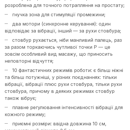
розроблена для точного потрапляння на простату;
гнучка зона для стимуляції промежини;
два мотори (синхронне керування): один
відповідає за вібрації, інший — за рухи стовбура;
стовбур рухається, ніби манливий палець, раз
за разом торкаючись чутливої ​​точки Р — це
зовсім особливий вид масажу, що приносить
неповторні відчуття;
10 фантастичних режимів роботи: є більш ніжні
та більш потужніші, у різних поєднаннях: тільки
вібрації, вібрації плюс рухи стовбура, тільки рухи
стовбура, причому в деяких режимах стовбур
також вібрує;
плавне регулювання інтенсивності вібрації для
кожного режиму;
приємні розміри: ввідна довжина 10 см,