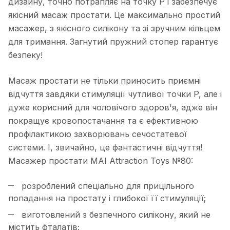
дизайну, точно потрапляє на точку P і забезпечує
якісний масаж простати. Це максимально простий
масажер, з якісного силікону та зі зручним кільцем
для тримання. Загнутий пружний стопер гарантує
безпеку!
Масаж простати не тільки приносить приємні
відчуття завдяки стимуляції чутливої ​​точки P, але і
дуже корисний для чоловічого здоров'я, адже він
покращує кровопостачання та є ефективною
профілактикою захворювань сечостатевої
системи. І, звичайно, це фантастичні відчуття!
Масажер простати MAI Attraction Toys №80:
розроблений спеціально для прицільного
попадання на простату і глибокої її стимуляції;
виготовлений з безпечного силікону, який не
містить фталатів;