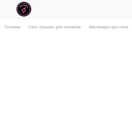
Головна
Секс іграшки для чоловіків
Масажери простати