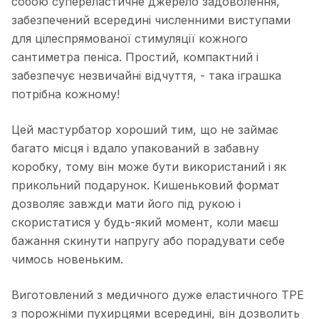
собою супереластичне джерело задоволення,
забезпечений всередині численними виступами
для цілеспрямованої стимуляції кожного
сантиметра пеніса. Простий, компактний і
забезпечує незвичайні відчуття, - така іграшка
потрібна кожному!
Цей мастурбатор хороший тим, що не займає
багато місця і вдало упакований в забавну
коробку, тому він може бути використаний і як
прикольний подарунок. Кишеньковий формат
дозволяє завжди мати його під рукою і
скористатися у будь-який момент, коли маєш
бажання скинути напругу або порадувати себе
чимось новеньким.
Виготовлений з медичного дуже еластичного TPE
з порожніми пухирцями всередині, він дозволить