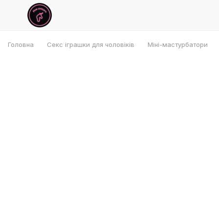
Головна
Секс іграшки для чоловіків
Міні-мастурбатори