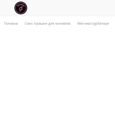
Головна
Секс іграшки для чоловіків
Міні-мастурбатори