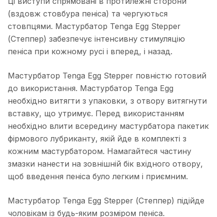
Ці виступи спрямовані в протилежні сторони
(вздовж стовбура пеніса) та чергуються
стовпцями. Мастурбатор Tenga Egg Stepper
(Степпер) забезпечує інтенсивну стимуляцію
пеніса при кожному русі і вперед, і назад.
Мастурбатор Tenga Egg Stepper повністю готовий
до використання. Мастурбатор Tenga Egg
необхідно витягти з упаковки, з отвору витягнути
вставку, що утримує. Перед використанням
необхідно влити всередину мастурбатора пакетик
фірмового лубриканту, якій йде в комплекті з
кожним мастурбатором. Намагайтеся частину
змазки нанести на зовнішній бік вхідного отвору,
щоб введення пеніса було легким і приємним.
Мастурбатор Tenga Egg Stepper (Степпер) підійде
чоловікам із будь-яким розміром пеніса.