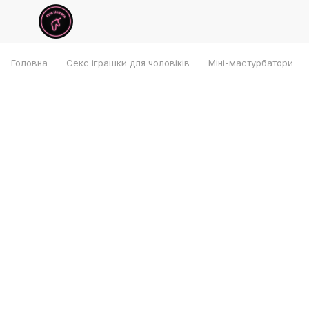
Головна
Секс іграшки для чоловіків
Міні-мастурбатори