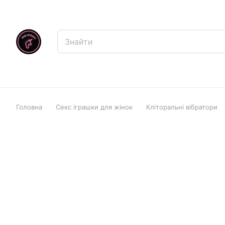
Головна
Секс іграшки для жінок
Кліторальні вібратори