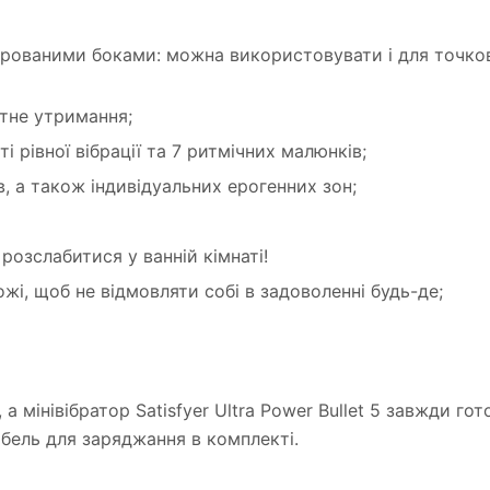
рованими боками: можна використовувати і для точково
тне утримання;
ті рівної вібрації та 7 ритмічних малюнків;
в, а також індивідуальних ерогенних зон;
розслабитися у ванній кімнаті!
ожі, щоб не відмовляти собі в задоволенні будь-де;
, а мінівібратор Satisfyer Ultra Power Bullet 5 завжди 
абель для заряджання в комплекті.