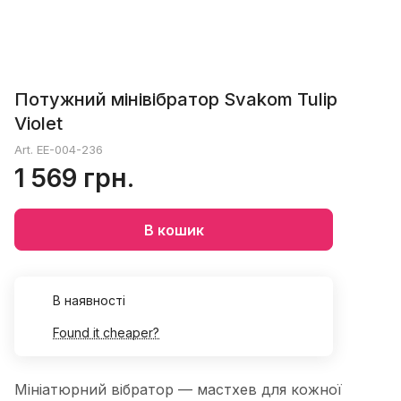
Потужний мінівібратор Svakom Tulip
Violet
Art.
EE-004-236
1 569 грн.
В кошик
В наявності
Found it cheaper?
Мініатюрний вібратор — мастхев для кожної