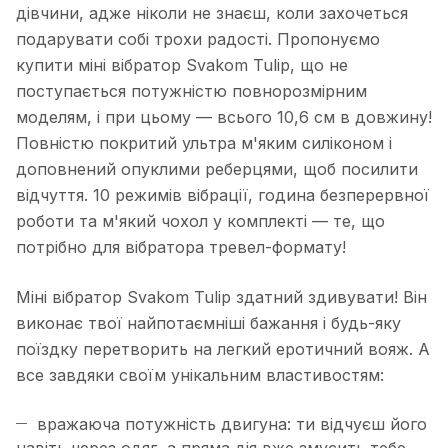
дівчини, адже ніколи не знаєш, коли захочеться
подарувати собі трохи радості. Пропонуємо
купити міні вібратор Svakom Tulip, що не
поступається потужністю повнорозмірним
моделям, і при цьому — всього 10,6 см в довжину!
Повністю покритий ультра м'яким силіконом і
доповнений опуклими реберцями, щоб посилити
відчуття. 10 режимів вібрації, година безперервної
роботи та м'який чохол у комплекті — те, що
потрібно для вібратора тревел-формату!
Міні вібратор Svakom Tulip здатний здивувати! Він
виконає твої найпотаємніші бажання і будь-яку
поїздку перетворить на легкий еротичний вояж. А
все завдяки своїм унікальним властивостям:
вражаюча потужність двигуна: ти відчуєш його