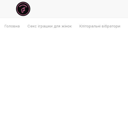
Головна
Секс іграшки для жінок
Кліторальні вібратори