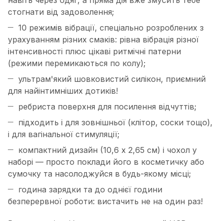
навіть через одяг, а пряма дія вже змусить тебе
стогнати від задоволення;
10 режимів вібрації, спеціально розроблених з
урахуванням різних смаків: рівна вібрація різної
інтенсивності плюс цікаві ритмічні патерни
(режими перемикаються по колу);
ультрам'який шовковистий силікон, приємний
для найінтимніших дотиків!
ребриста поверхня для посилення відчуттів;
підходить і для зовнішньої (клітор, соски тощо),
і для вагінальної стимуляції;
компактний дизайн (10,6 х 2,65 см) і чохол у
наборі — просто поклади його в косметичку або
сумочку та насолоджуйся в будь-якому місці;
година зарядки та до однієї години
безперервної роботи: вистачить не на один раз!