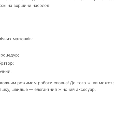
ожі на вершини насолод!
мічних малюнків;
процедур;
братор;
ечний.
 кожним режимом роботи сповна! До того ж, ви можете
грашку, швидше — елегантний жіночий аксесуар.