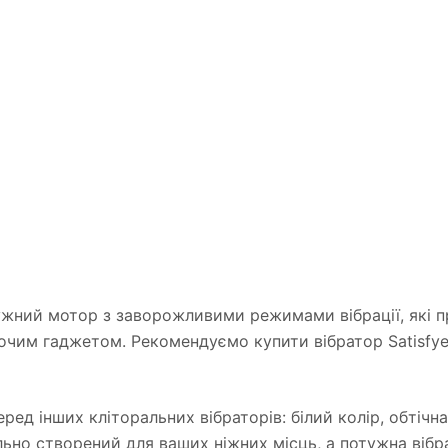
жний мотор з заворожливими режимами вібрації, які пр
очим гаджетом. Рекомендуємо купити вібратор Satisfye
ед інших кліторальних вібраторів: білий колір, обтічна
но створений для ваших ніжних місць, а потужна вібра