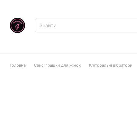
Головна
Секс іграшки для жінок
Кліторальні вібратори