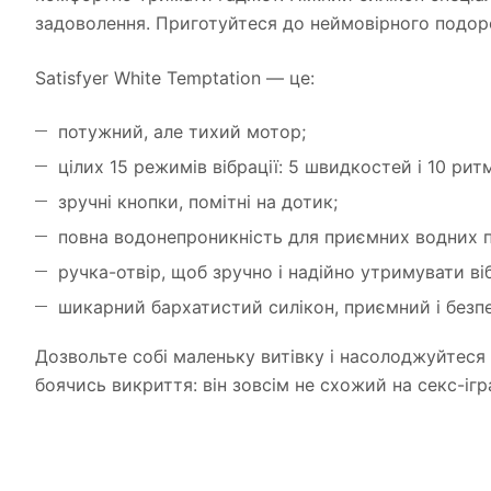
задоволення. Приготуйтеся до неймовірного подор
Satisfyer White Temptation — це:
потужний, але тихий мотор;
цілих 15 режимів вібрації: 5 швидкостей і 10 рит
зручні кнопки, помітні на дотик;
повна водонепроникність для приємних водних 
ручка-отвір, щоб зручно і надійно утримувати ві
шикарний бархатистий силікон, приємний і безп
Дозвольте собі маленьку витівку і насолоджуйтеся
боячись викриття: він зовсім не схожий на секс-і