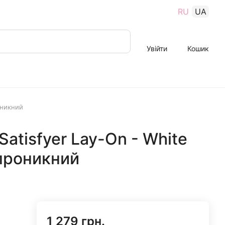
RU
UA
Увійти
Кошик
оникний
atisfyer Lay-On - White
проникний
1 279 грн.