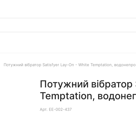
Потужний вібратор Satisfyer Lay-On - White Temptation, водонепр
Потужний вібратор S
Temptation, водоне
Арт.
EE-002-437