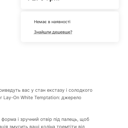
Немає в наявності
Знайшли дешевше?
иведуть вас у стан екстазу і солодкого
r Lay-On White Temptation: джерело
 форма і зручний отвір під палець, щоб
ція змусить ваші коліна тремтіти від