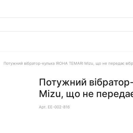
Потужний вібратор-кулька IROHA TEMARI Mizu, що не передає вібр
Потужний вібратор
Mizu, що не переда
Арт.
EE-002-816