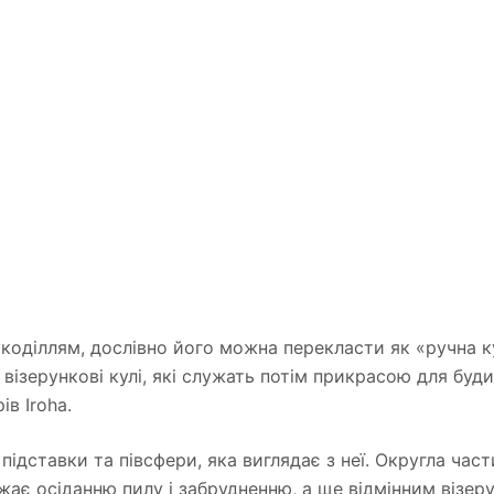
укоділлям, дослівно його можна перекласти як «ручна кул
о візерункові кулі, які служать потім прикрасою для буд
в Iroha.
ідставки та півсфери, яка виглядає з неї. Округла част
жає осіданню пилу і забрудненню, а ще відмінним візер