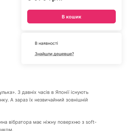
В кошик
В наявності
Знайшли дешевше?
ька». З давніх часів в Японії існують
инку. А зараз їх незвичайний зовнішній
ина вібратора має ніжну поверхню з soft-
унком.