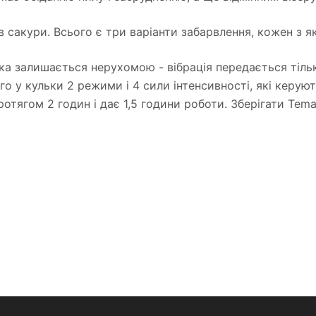
нів сакури. Всього є три варіанти забарвлення, кожен з я
вка залишається нерухомою - вібрація передається тільки
го у кульки 2 режими і 4 сили інтенсивності, які керую
отягом 2 годин і дає 1,5 години роботи. Зберігати Tem