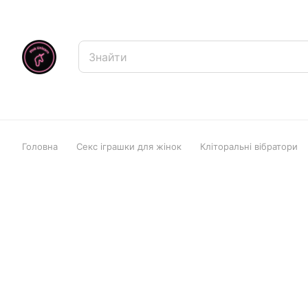
Головна
Секс іграшки для жінок
Кліторальні вібратори