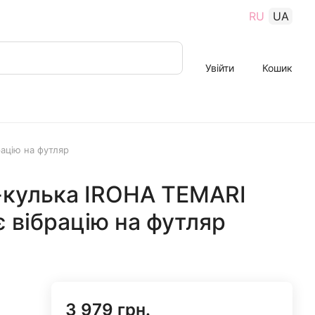
RU
UA
Увійти
Кошик
ацію на футляр
-кулька IROHA TEMARI
є вібрацію на футляр
3 979 грн.