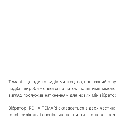
Темарі - це один з видів мистецтва, пов'язаний з р
подібні вироби - сплетені з ниток і клаптиків кімон
вигляд послужив натхненням для нових мінівібраторі
Вібратор IROHA TEMARI складається з двох частин: п
touch силікону і спеціальне покриття, що перешкод