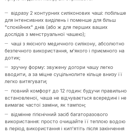
відразу 2 контурних силіконових чаші: побільше
для інтенсивних виділень і поменше для більш
"спокійних" днів (або ж для перших ваших
дослідів з менструальної чашею);
чаші з якісного медичного силікону, абсолютно
безпечного використання, м'якого і приємного на
дотик;
зручну форму: звужену догори чашу легко
вводити, а за міцне суцільнолите кільце внизу її
легко витягувати;
повний комфорт до 12 годин: будучи правильно
встановленої, чаша не відчувається всередині і не
вимагає частої заміни, як тампон;
відмінне гігієнічний засіб багаторазового
використання: просто очищайте її теплою водою
в період використання і кип'ятіть після закінчення