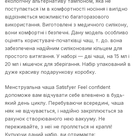
екологічну альтернативу тампоном, яка не
поступається їм в комфортності носіння і вигідно
відрізняється можливістю багаторазового
використання. Виготовлені з медичного силікону,
вони комфортні і безпечні. Дану модель особливо
оцінять користувачі-початківці чаш, т. до. вона
забезпечена надійним силіконовим кільцем для
простого витягання. У наборі — дві чаші, на 15 мл і
20 мл і мішечок для зберігання. Набір упакований в
дуже красиву подарункову коробку.
Менструальна чаша Satisfyer Feel confident
допоможе вам відчувати себе впевнено в будь-
який день циклу. Перебуваючи всередині, чаша
ніяк не відчувається, і надійно закріплюється за
рахунок створюваного нею вакууму. Не
переживайте, з неї не проллється ні краплі!
Купуючи даний набір, ви отримаєте: