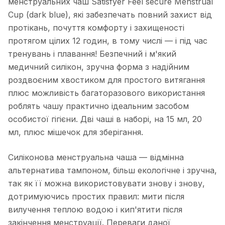
менструальних чаш Satisfyer Feel secure Menstrual
Cup (dark blue), які забезпечать повний захист від
протікань, почуття комфорту і захищеності
протягом цілих 12 годин, в тому числі — і під час
тренувань і плавання! Безпечний і м'який
медичний силікон, зручна форма з надійним
роздвоєним хвостиком для простого витягання
плюс можливість багаторазового використання
роблять чашу практично ідеальним засобом
особистої гігієни. Дві чаші в наборі, на 15 мл, 20
мл, плюс мішечок для зберігання.
Силіконова менструальна чаша — відмінна
альтернатива тампоном, більш екологічне і зручна,
так як її можна використовувати знову і знову,
дотримуючись простих правил: мити після
вилучення теплою водою і кип'ятити після
закінчення менструації. Переваги даної