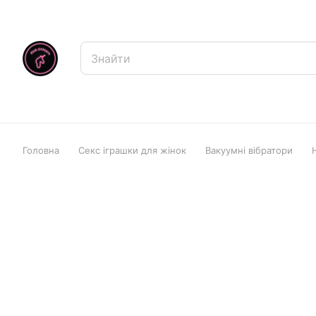
Головна
Секс іграшки для жінок
Вакуумні вібратори