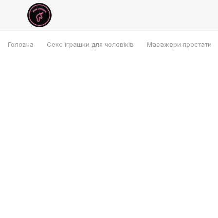
Головна
Секс іграшки для чоловіків
Масажери простати