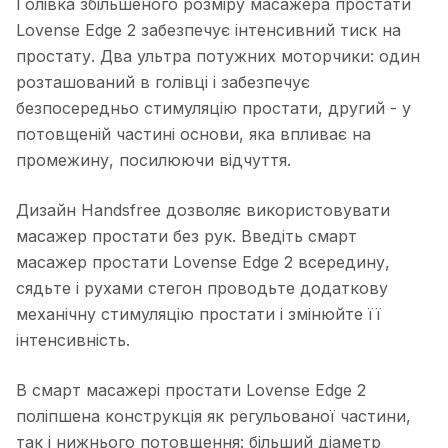
Голівка збільшеного розміру масажера простати
Lovense Edge 2 забезпечує інтенсивний тиск на
простату. Два ультра потужних моторчики: один
розташований в голівці і забезпечує
безпосередньо стимуляцію простати, другий - у
потовщеній частині основи, яка впливає на
промежину, посилюючи відчуття.
Дизайн Handsfree дозволяє використовувати
масажер простати без рук. Введіть смарт
масажер простати Lovense Edge 2 всередину,
сядьте і рухами стегон проводьте додаткову
механічну стимуляцію простати і змінюйте її
інтенсивність.
В смарт масажері простати Lovense Edge 2
поліпшена конструкція як регульованої частини,
так і нижнього потовщення: більший діаметр