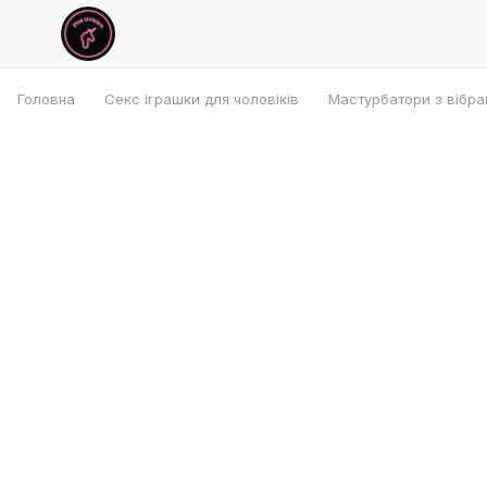
Головна
Секс іграшки для чоловіків
Мастурбатори з вібра