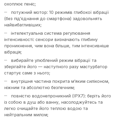
охоплює пеніс;
потужний мотор: 10 режимів глибокої вібрації
(без під’єднання до смартфона) задовольнять
найвибагливіших;
інтелектуальна система регулювання
інтенсивності: сенсори визначають глибину
проникнення, чим вона більше, тим інтенсивніше
вібрація;
вибирайте улюблений режим вібрації та
зберігайте його — наступного разу мастурбатор
стартує саме з нього;
внутрішня частина покрита м’яким силіконом,
ніжним та абсолютно безпечним;
повністю водонепроникний (IPX7): беріть його
із собою в душ або ванну, насолоджуйтесь та
легко очищайте його теплою водою та
нейтральним милом;