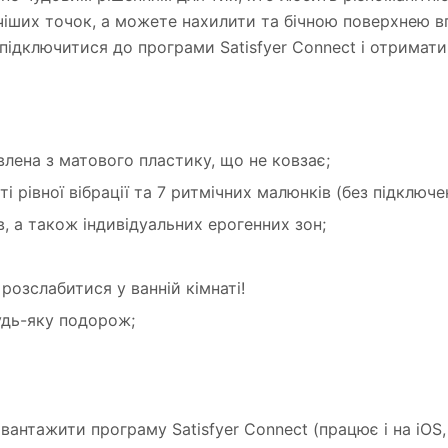
чіших точок, а можете нахилити та бічною поверхнею вп
підключитися до програми Satisfyer Connect і отримат
лена ​​з матового пластику, що не ковзає;
сті рівної вібрації та 7 ритмічних малюнків (без підключ
в, а також індивідуальних ерогенних зон;
розслабитися у ванній кімнаті!
удь-яку подорож;
вантажити програму Satisfyer Connect (працює і на iOS, 