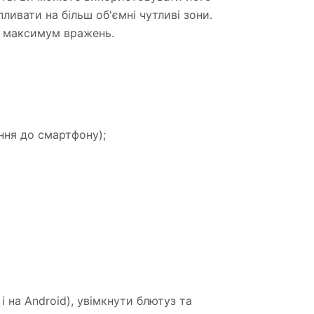
ливати на більш об'ємні чутливі зони.
и максимум вражень.
ення до смартфону);
і на Android), увімкнути блютуз та