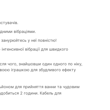
стувачів.
ідними вібраціями.
 занурюйтесь у неї повністю!
інтенсивної вібрації для швидкого
ісля чого, знайшовши один одного по ніку,
своєю іграшкою для збудливого ефекту
аньйоном для прийняття ванни та чудовим
адобиться 2 години. Кабель для