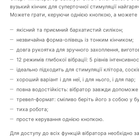
вузький кінчик для суперточної стимуляції найгаря
Можете грати, керуючи однією кнопкою, а можете 
якісний та приємний бархатистий силікон;
незвичайна форма-олівець із тонким кінчиком;
довга рукоятка для зручного захоплення, виготов
12 режимів глибокої вібрації: 5 рівнів інтенсивно
ідеально підходить для стимуляції клітора, соскі
хороший варіант і для неї, і для нього, і для пар;
повна водостійкість: вібратор завжди допоможе 
тревел-формат: сміливо беріть його з собою у б
тиха робота;
просте керування однією кнопкою.
Для доступу до всіх функцій вібратора необхідно за