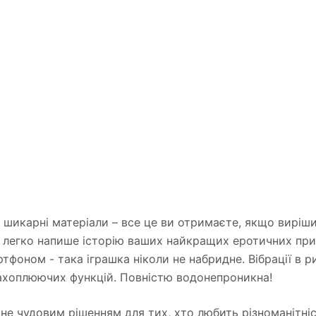
 шикарні матеріали – все це ви отримаєте, якщо вирішит
ор легко напише історію ваших найкращих еротичних при
ртфоном - така іграшка ніколи не набридне. Вібрації в р
ч захоплюючих функцій. Повністю водонепроникна!
 стане чудовим рішенням для тих, хто любить різноманіт