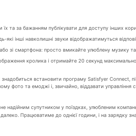
и їх та за бажанням публікувати для доступу інших кори
будь-які інші навколишні звуки відображатимуться відпов
y або зі смартфона: просто вмикайте улюблену музику та
ображення кролика і отримайте 20 секунд максимально 
 знадобиться встановити програму Satisfyer Connect, п
ому фото та емоджі і, звичайно, віддавати управління 
 стане надійним супутником у поїздках, улюбленим комп
далеко. Працюватиме до однієї години, і на зарядку зн