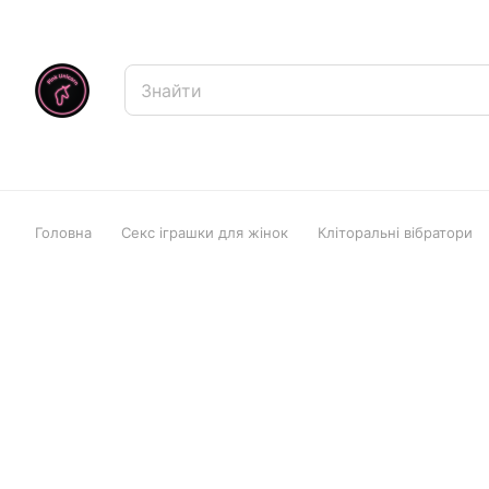
Головна
Секс іграшки для жінок
Кліторальні вібратори