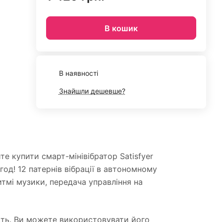
В кошик
В наявності
Знайшли дешевше?
е купити смарт-мінівібратор Satisfyer
год! 12 патернів вібрації в автономному
итмі музики, передача управління на
ність. Ви можете використовувати його