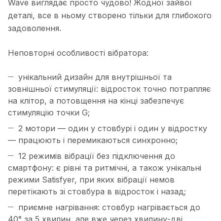
Wave виглядає просто чудово! Жодної зайвої
деталі, все в ньому створено тільки для глибокого
задоволення.
Неповторні особливості вібратора:
унікальний дизайн для внутрішньої та
зовнішньої стимуляції: відросток точно потрапляє
на клітор, а потовщення на кінці забезпечує
стимуляцію точки G;
2 мотори — один у стовбурі і один у відростку
— працюють і перемикаються синхронно;
12 режимів вібрації без підключення до
смартфону: є рівні та ритмічні, а також унікальні
режими Satisfyer, при яких вібрації немов
перетікають зі стовбура в відросток і назад;
приємне нагрівання: стовбур нагрівається до
40° за 5 хвилин, але вже через хвилину-дві