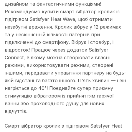
дизайном та фантастичними функціями!
Рекомендуємо купити смарт вібратор кролик із
підігрівом Satisfyer Heat Wave, щоб отримати
незабутні враження. Кролик вібрує у 12 режимах
та у нескінченній кількості патернів при
підключенні до смартфону. Вібрує і стовбур, і
відросток! Працює через додаток Satisfyer
Connect, в якому можна створювати власні
режими, використовувати режими, створені
іншими, передавати управління партнеру на будь-
якій відстані та багато іншого. П'ять хвилин — і він
нагріється до 40°! Поєднайте супер приємну
стимуляцію вібратором із прийняттям гарячої
ванни або прохолодного душу для нових
відчуттів.
Смарт вібратор кролик з підігрівом Satisfyer Heat