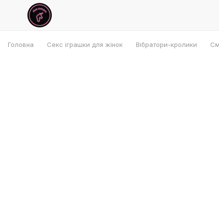
Головна
Секс іграшки для жінок
Вібратори-кролики
См