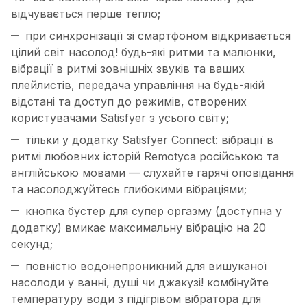
відчувається перше тепло;
при синхронізації зі смартфоном відкривається
цілий світ насолод! будь-які ритми та малюнки,
вібрації в ритмі зовнішніх звуків та ваших
плейлистів, передача управління на будь-якій
відстані та доступ до режимів, створених
користувачами Satisfyer з усього світу;
тільки у додатку Satisfyer Connect: вібрації в
ритмі любовних історій Remotyca російською та
англійською мовами — слухайте гарячі оповідання
та насолоджуйтесь глибокими вібраціями;
кнопка бустер для супер оргазму (доступна у
додатку) вмикає максимальну вібрацію на 20
секунд;
повністю водонепроникний для вишуканої
насолоди у ванні, душі чи джакузі! комбінуйте
температуру води з підігрівом вібратора для