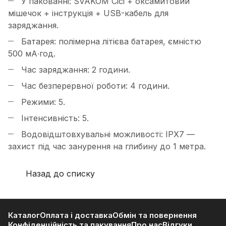
У пакованні: SVAKOM Cici + оксамитовий
мішечок + інструкція + USB-кабель для
заряджання.
Батарея: полімерна літієва батарея, ємністю
500 мА∙год.
Час заряджання: 2 години.
Час безперервної роботи: 4 години.
Режими: 5.
Інтенсивність: 5.
Водовідштовхувальні можливості: IPX7 —
захист під час занурення на глибину до 1 метра.
Назад до списку
Каталог
Оплата і доставка
Обмін та повернення
Конфіденційність та пакування
Про нас
Відгуки