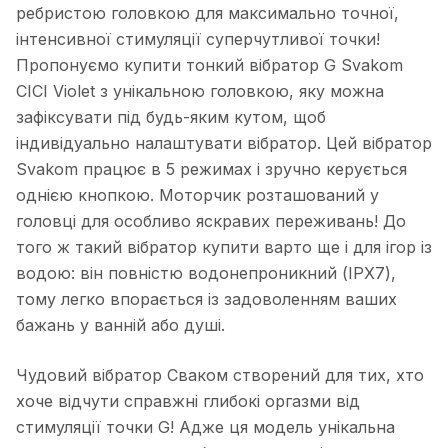
ребристою головкою для максимально точної,
інтенсивної стимуляції суперчутливої ​​точки!
Пропонуємо купити тонкий вібратор G Svakom
CICI Violet з унікальною головкою, яку можна
зафіксувати під будь-яким кутом, щоб
індивідуально налаштувати вібратор. Цей вібратор
Svakom працює в 5 режимах і зручно керується
однією кнопкою. Моторчик розташований у
головці для особливо яскравих переживань! До
того ж такий вібратор купити варто ще і для ігор із
водою: він повністю водонепроникний (IPX7),
тому легко впорається із задоволенням ваших
бажань у ванній або душі.
Чудовий вібратор Сваком створений для тих, хто
хоче відчути справжні глибокі оргазми від
стимуляції точки G! Адже ця модель унікальна