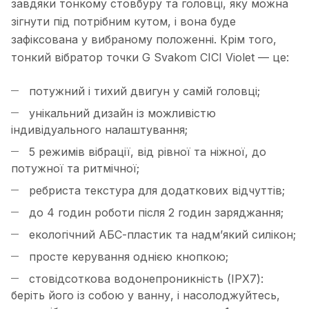
завдяки тонкому стовбуру та головці, яку можна
зігнути під потрібним кутом, і вона буде
зафіксована у вибраному положенні. Крім того,
тонкий вібратор точки G Svakom CICI Violet — це:
потужний і тихий двигун у самій головці;
унікальний дизайн із можливістю
індивідуального налаштування;
5 режимів вібрації, від рівної та ніжної, до
потужної та ритмічної;
ребриста текстура для додаткових відчуттів;
до 4 годин роботи після 2 годин заряджання;
екологічний АБС-пластик та надм’який силікон;
просте керування однією кнопкою;
стовідсоткова водонепроникність (IPX7):
беріть його із собою у ванну, і насолоджуйтесь,