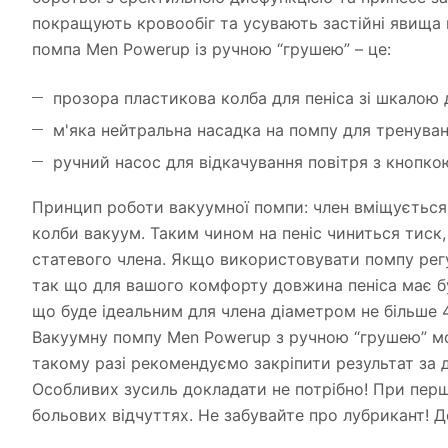
покращують кровообіг та усувають застійні явища 
помпа Men Powerup із ручною “грушею” – це:
прозора пластикова колба для пеніса зі шкалою д
м'яка нейтральна насадка на помпу для тренуван
ручний насос для відкачування повітря з кнопк
Принцип роботи вакуумної помпи: член вміщується 
колби вакуум. Таким чином на пеніс чиниться тиск
статевого члена. Якщо використовувати помпу регу
так що для вашого комфорту довжина пеніса має бу
що буде ідеальним для члена діаметром не більше 4
Вакуумну помпу Men Powerup з ручною “грушею” мо
такому разі рекомендуємо закріпити результат за 
Особливих зусиль докладати не потрібно! При перш
больових відчуттях. Не забувайте про лубрикант! 