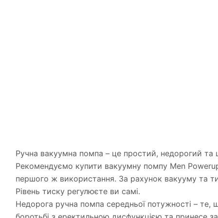
Ручна вакуумна помпа – це простий, недорогий та ш
Рекомендуємо купити вакуумну помпу Men Powerup 
першого ж використання. За рахунок вакууму та ти
Рівень тиску регулюєте ви самі.
Недорога ручна помпа середньої потужності – те, 
боротьбі з еректильною дисфункцією та принесе зад