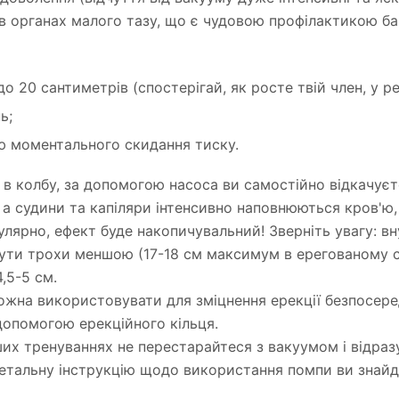
в органах малого тазу, що є чудовою профілактикою б
о 20 сантиметрів (спостерігай, як росте твій член, у р
ь;
ою моментального скидання тиску.
в колбу, за допомогою насоса ви самостійно відкачуєт
, а судини та капіляри інтенсивно наповнюються кров'ю
лярно, ефект буде накопичувальний! Зверніть увагу: в
ти трохи меншою (17-18 см максимум в ерегованому ста
,5-5 см.
жна використовувати для зміцнення ерекції безпосере
допомогою ерекційного кільця.
их тренуваннях не перестарайтеся з вакуумом і відра
Детальну інструкцію щодо використання помпи ви знайд