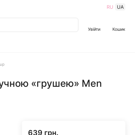
RU
UA
Увійти
Кошик
up
ручною «грушею» Men
639 грн.