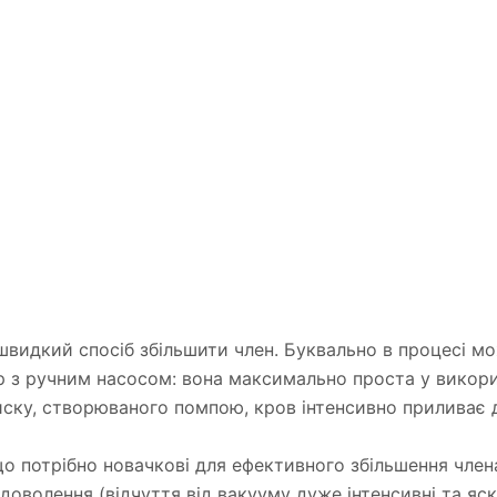
видкий спосіб збільшити член. Буквально в процесі мож
з ручним насосом: вона максимально проста у використ
ску, створюваного помпою, кров інтенсивно приливає д
що потрібно новачкові для ефективного збільшення член
оволення (відчуття від вакууму дуже інтенсивні та яск