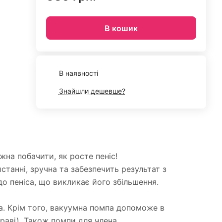
В кошик
В наявності
Знайшли дешевше?
на побачити, як росте пеніс!
анні, зручна та забезпечить результат з
о пеніса, що викликає його збільшення.
а. Крім того, вакуумна помпа допоможе в
раві). Також помпи для члена