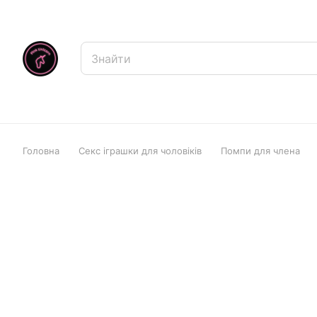
Головна
Секс іграшки для чоловіків
Помпи для члена