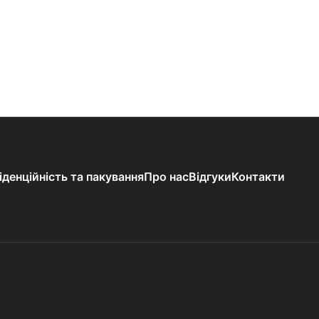
іденційність та пакування
Про нас
Відгуки
Контакти