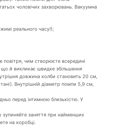
агатьох чоловічих захворювань. Вакуумна
ежимі реального часу!);
е повітря, чим створюєте всередині
, що й викликає швидке збільшення
нутрішня довжина колби становить 20 см,
ні). Внутрішній діаметр помпи 5,9 см,
дньо перед інтимною близькістю. У
зу зупиняйте заняття при найменших
ете на коробці.