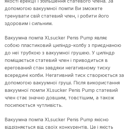
якості ерекції і збільшення статевого члена. За
допомогою вакуумної помпи Ви зможете
тренувати свій статевий член, і робити його
здоровим і сильним.
Вакуумна помпа XLsucker Penis Pump являє
собою пластиковий циліндр-колбу з приєднаною
до неї трубкою з вакуумної грушею. У циліндр
поміщається статевий член і приводиться в
ерегований стан завдяки негативному тиску
всередині колби. Негативний тиск створюється за
допомогою вакуумної груші. Після використання
вакуумної помпи XLsucker Penis Pump статевий
член стає значно довшим, товстішим, а також
посилюється чутливість.
Вакуумна помпа XLsucker Penis Pump якісно
відрізняється від своїх конкурентів. Це і якість