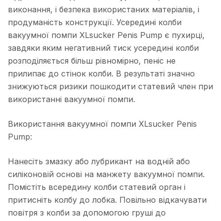
виконання, і безпека використаних матеріалів, і
продуманість конструкції. Усередині колби
вакуумної помпи XLsucker Penis Pump є пухирці,
завдяки яким негативний тиск усередині колби
розподіляється більш рівномірно, пеніс не
прилипає до стінок колби. В результаті значно
знижуються ризики пошкодити статевий член при
використанні вакуумної помпи.
Використання вакуумної помпи XLsucker Penis
Pump:
Нанесіть змазку або лубрикант на водній або
силіконовій основі на манжету вакуумної помпи.
Помістіть всередину колби статевий орган і
притисніть колбу до лобка. Повільно відкачувати
повітря з колби за допомогою груші до