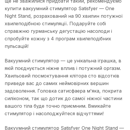
ще не зважилися придбати такий, рекомендуємо
купити вакуумний стимулятор Satisfyer — One
Night Stand, розрахований на 90 хвилин потужної
хвилеподібною стимуляції. Подаруйте собі
справжню гурманську дегустацію насолоди і
спробуйте кожну з 4 програм хвилеподібних
пульсацій!
Вакуумний стимулятор — це унікальна іграшка, в
якій поєднується ніжне вплив і потужний оргазм.
Хвильовий посмоктування клітора сто відсотків
приведе вас до самих неймовірних вершин
задоволення. Головка сатисфаера м'яка, покрита
силіконом, так що дотик до самої ніжної частини
вашого тіла буде точно приємним. Вмикайте
стимулятор і насолоджуйтеся відчуттями!
Вакуумний стимулятор Satisfyer One Night Stand —