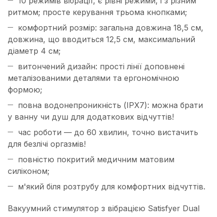
10 режимів вібрації, є рівні режими, і з різним
ритмом; просте керування трьома кнопками;
комфортний розмір: загальна довжина 18,5 см,
довжина, що вводиться 12,5 см, максимальний
діаметр 4 см;
витончений дизайн: прості лінії доповнені
металізованими деталями та ергономічною
формою;
повна водонепроникність (IPX7): можна брати
у ванну чи душ для додаткових відчуттів!
час роботи — до 60 хвилин, точно вистачить
для безлічі оргазмів!
повністю покритий медичним матовим
силіконом;
м'який біля розтрубу для комфортних відчуттів.
Вакуумний стимулятор з вібрацією Satisfyer Dual