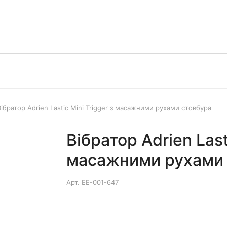
Вібратор Adrien Lastic Mini Trigger з масажними рухами стовбура
Вібратор Adrien Last
масажними рухами 
Арт.
EE-001-647