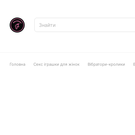
Головна
Секс іграшки для жінок
Вібратори-кролики