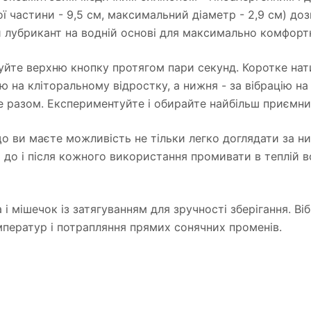
ї частини - 9,5 см, максимальний діаметр - 2,9 см) доз
лубрикант на водній основі для максимально комфортн
уйте верхню кнопку протягом пари секунд. Коротке на
ію на кліторальному відростку, а нижня - за вібрацію н
е разом. Експериментуйте і обирайте найбільш приємний
о ви маєте можливість не тільки легко доглядати за ним
но до і після кожного використання промивати в теплій 
і мішечок із затягуванням для зручності зберігання. Ві
мператур і потрапляння прямих сонячних променів.