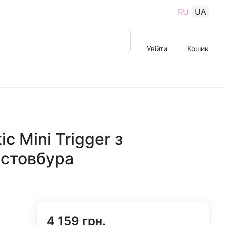
RU
UA
Увійти
Кошик
ic Mini Trigger з
стовбура
4 159 грн.