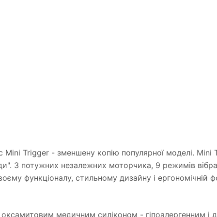
Mini Trigger - зменшену копію популярної моделі. Mini T
". 3 потужних незалежних моторчика, 9 режимів вібрац
своєму функціоналу, стильному дизайну і ергономічній ф
тий оксамитовим медичним силіконом - гіпоалергенним і