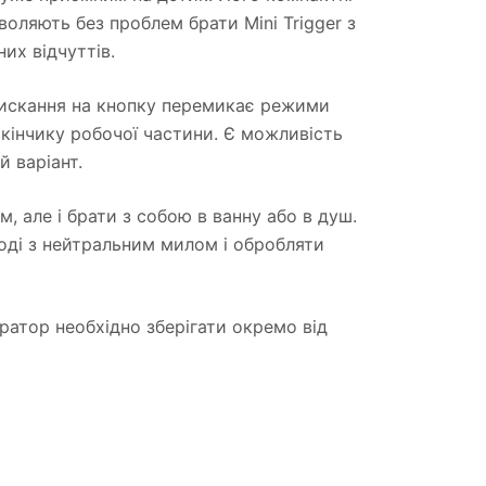
воляють без проблем брати Mini Trigger з
их відчуттів.
тискання на кнопку перемикає режими
а кінчику робочої частини. Є можливість
 варіант.
, але і брати з собою в ванну або в душ.
воді з нейтральним милом і обробляти
братор необхідно зберігати окремо від