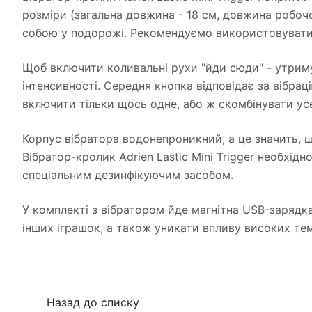
розміри (загальна довжина - 18 см, довжина робочо
собою у подорожі. Рекомендуємо використовувати 
Щоб включити коливальні рухи "йди сюди" - утрим
інтенсивності. Середня кнопка відповідає за вібрац
включити тільки щось одне, або ж скомбінувати ус
Корпус вібратора водонепроникний, а це значить, щ
Вібратор-кролик Adrien Lastic Mini Trigger необхід
спеціальним дезинфікуючим засобом.
У комплекті з вібратором йде магнітна USB-зарядка 
інших іграшок, а також уникати впливу високих те
Назад до списку