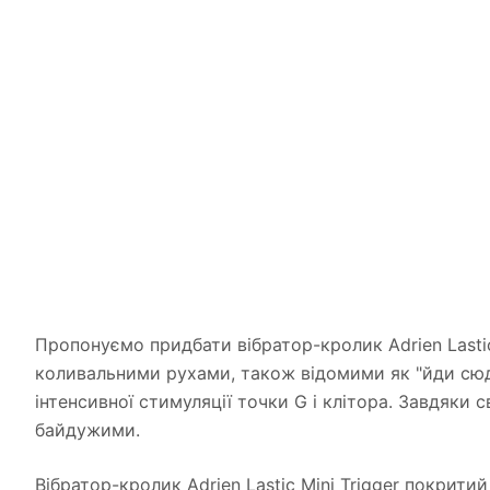
Пропонуємо придбати вібратор-кролик Adrien Lastic 
коливальними рухами, також відомими як "йди сюди
інтенсивної стимуляції точки G і клітора. Завдяки 
байдужими.
Вібратор-кролик Adrien Lastic Mini Trigger покри