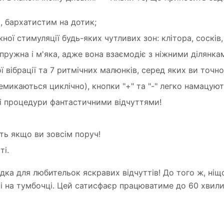
, бархатистим на дотик;
ї стимуляції будь-яких чутливих зон: клітора, сосків,
ружна і м'яка, адже вона взаємодіє з ніжними ділянкам
ної вібрації та 7 ритмічних малюнків, серед яких ви точн
микаються циклічно), кнопки "+" та "-" легко намацуют
ні процедури фантастичними відчуттями!
ть якщо ви зовсім поруч!
ті.
ахідка для любительок яскравих відчуттів! До того ж, ні
ні на тумбочці. Цей сатисфаєр працюватиме до 60 хвили