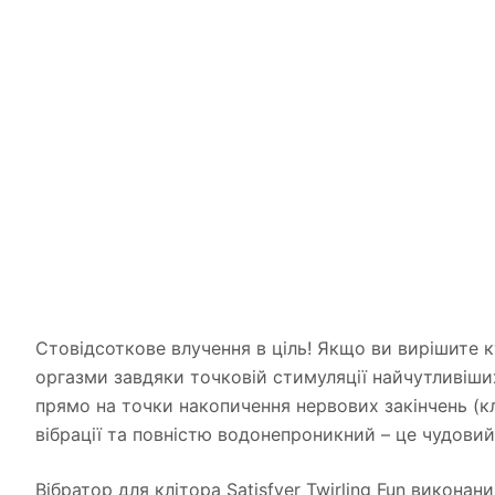
Стовідсоткове влучення в ціль! Якщо ви вирішите ку
оргазми завдяки точковій стимуляції найчутливіши
прямо на точки накопичення нервових закінчень (к
вібрації та повністю водонепроникний – це чудовий
Вібратор для клітора Satisfyer Twirling Fun викона