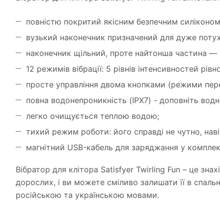
повністю покритий якісним безпечним силіконом
вузький наконечник призначений для дуже потужно
наконечник щільний, проте найтонша частина — п
12 режимів вібрації: 5 рівнів інтенсивностей рів
просте управління двома кнопками (режими пере
повна водонепроникність (IPX7) - доповніть вод
легко очищується теплою водою;
тихий режим роботи: його справді не чутно, наві
магнітний USB-кабель для заряджання у комплек
Вібратор для клітора Satisfyer Twirling Fun – це зн
дорослих, і ви можете сміливо залишати її в спаль
російською та українською мовами.