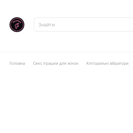
Головна
Секс іграшки для жінок
Кліторальні вібратори