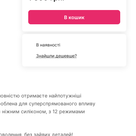
В кошик
В наявності
Знайшли дешевше?
и повністю отримаєте найпотужніші
зроблена для суперспрямованого впливу
й ніжним силіконом, з 12 режимами
доволення, без зайвих деталей!