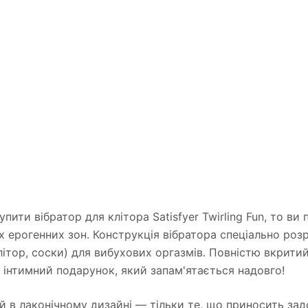
пити вібратор для клітора Satisfyer Twirling Fun, то в
х ерогенних зон. Конструкція вібратора спеціально ро
літор, соски) для вибухових оргазмів. Повністю вкрити
 інтимний подарунок, який запам'ятається надовго!
ний в лаконічному дизайні — тільки те, що приносить за