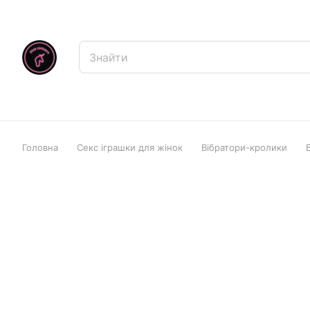
Головна
Секс іграшки для жінок
Вібратори-кролики