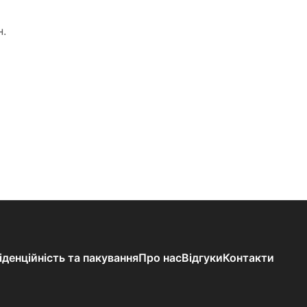
н.
іденційність та пакування
Про нас
Відгуки
Контакти