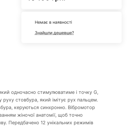
Немає в наявності
Знайшли дешевше?
 який одночасно стимулюватиме і точку G,
у руху стовбура, який імітує рух пальцем.
овбура, керуються синхронно. Вібромотор
ванням жіночої анатомії, щоб точно
иву. Передбачено 12 унікальних режимів