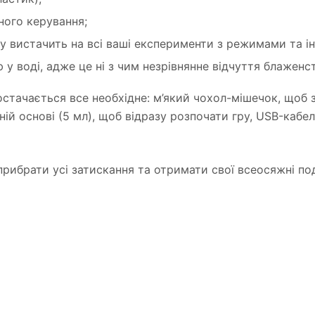
ного керування;
у вистачить на всі ваші експерименти з режимами та ін
у воді, адже це ні з чим незрівнянне відчуття блаженст
тачається все необхідне: м’який чохол-мішечок, щоб з
ій основі (5 мл), щоб відразу розпочати гру, USB-кабел
рибрати усі затискання та отримати свої всеосяжні под