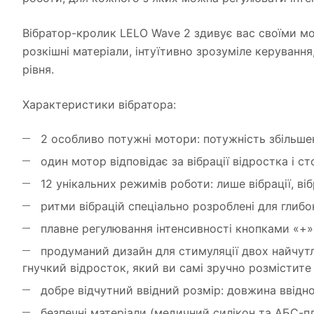
Вібратор-кролик LELO Wave 2 здивує вас своїми мо
розкішні матеріали, інтуїтивно зрозуміле керуванн
рівня.
Характеристики вібратора:
2 особливо потужні мотори: потужність збільшен
один мотор відповідає за вібрації відростка і с
12 унікальних режимів роботи: лише вібрації, ві
ритми вібрацій спеціально розроблені для глибо
плавне регулювання інтенсивності кнопками «+» 
продуманий дизайн для стимуляції двох найчутл
гнучкий відросток, який ви самі зручно розмістите 
добре відчутний ввідний розмір: довжина ввідно
безпечні матеріали (медичний силікон та АБС-пл