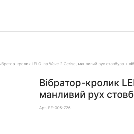
Вібратор-кролик LELO Ina Wave 2 Cerise, манливий рух стовбура + віб
Вібратор-кролик LEL
манливий рух стовбу
Арт.
EE-005-726