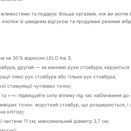
жливостями та подарує більше оргазмів, ніж ви могли б
я, кнопки зі швидким відгуком та продумані режими віб
а на 30 % відносно LELO Ina 3;
товбура, другий — за манливі рухи стовбура, керуються
брації плюс рух стовбура або тільки рух стовбура;
кої стимуляції чутливих точок;
та «–»: підвищуйте силу впливу під час наближення до 
ивіших точок: жорсткий стовбур, що розширюється, і 
на кліторі;
ї частини 11 см, максимальний діаметр 3,7 см;
астик);