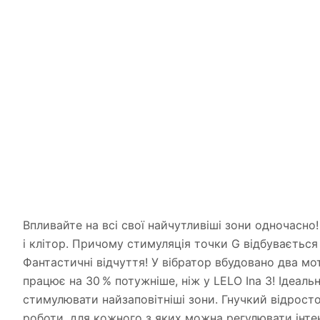
Впливайте на всі свої найчутливіші зони одночасн
і клітор. Причому стимуляція точки G відбувається
Фантастичні відчуття! У вібратор вбудовано два мо
працює на 30 % потужніше, ніж у LELO Ina 3! Ідеал
стимулювати найзаповітніші зони. Гнучкий відрост
роботи, для кожного з яких можна регулювати інте