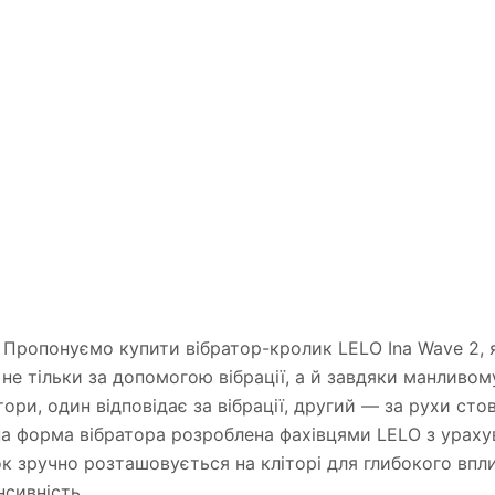
о! Пропонуємо купити вібратор-кролик LELO Ina Wave 2,
 не тільки за допомогою вібрації, а й завдяки манливом
тори, один відповідає за вібрації, другий — за рухи ст
ьна форма вібратора розроблена фахівцями LELO з ураху
ок зручно розташовується на кліторі для глибокого впл
нсивність.