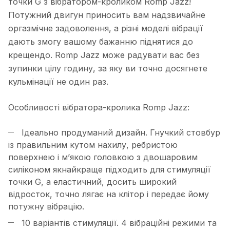
точки G з вібратором-кроликом Romp Jazz!
Потужний двигун приносить вам надзвичайне
оргазмічне задоволення, а різні моделі вібрації
дають змогу вашому бажанню піднятися до
крещендо. Romp Jazz може радувати вас без
зупинки цілу годину, за яку ви точно досягнете
кульмінації не один раз.
Особливості вібратора-кролика Romp Jazz:
Ідеально продуманий дизайн. Гнучкий стовбур
із правильним кутом нахилу, ребристою
поверхнею і м’якою головкою з двошаровим
силіконом якнайкраще підходить для стимуляції
точки G, а еластичний, досить широкий
відросток, точно лягає на клітор і передає йому
потужну вібрацію.
10 варіантів стимуляції. 4 вібраційні режими та