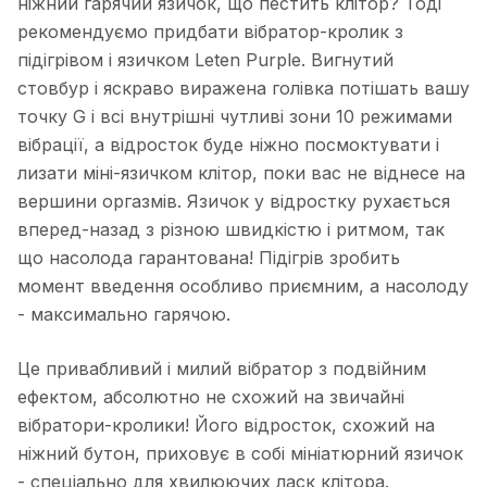
ніжний гарячий язичок, що пестить клітор? Тоді
рекомендуємо придбати вібратор-кролик з
підігрівом і язичком Leten Purple. Вигнутий
стовбур і яскраво виражена голівка потішать вашу
точку G і всі внутрішні чутливі зони 10 режимами
вібрації, а відросток буде ніжно посмоктувати і
лизати міні-язичком клітор, поки вас не віднесе на
вершини оргазмів. Язичок у відростку рухається
вперед-назад з різною швидкістю і ритмом, так
що насолода гарантована! Підігрів зробить
момент введення особливо приємним, а насолоду
- максимально гарячою.
Це привабливий і милий вібратор з подвійним
ефектом, абсолютно не схожий на звичайні
вібратори-кролики! Його відросток, схожий на
ніжний бутон, приховує в собі мініатюрний язичок
- спеціально для хвилюючих ласк клітора.