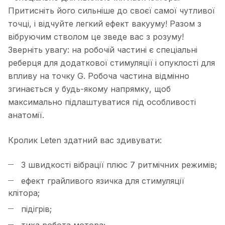
Притисніть його сильніше до своєї самої чутливої
​​точці, і відчуйте легкий ефект вакууму! Разом з
вібруючим стволом це зведе вас з розуму!
Зверніть увагу: на робочій частині є спеціальні
реберця для додаткової стимуляції і опуклості для
впливу на точку G. Робоча частина відмінно
згинається у будь-якому напрямку, щоб
максимально підлаштуватися під особливості
анатомії.
Кролик Leten здатний вас здивувати:
3 швидкості вібрації плюс 7 ритмічних режимів;
ефект грайливого язичка для стимуляції
клітора;
підігрів;