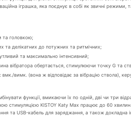
ційна іграшка, яка поєднує в собі як звичні режими, т
 та головкою;
них та делікатних до потужних та ритмічних;
 чутливий та максимально інтенсивний;
ина вібратора обертається, стимулюючи точку G та ст
мк./вимк. (вона ж відповідає за вібрацію ствола), кер
інувати функції, вмикаючи їх по одній, дві чи три відр
ою стимуляцією KISTOY Katy Max працює до 60 хвилин.
гання та USB-кабель для заряджання, а також докладна 