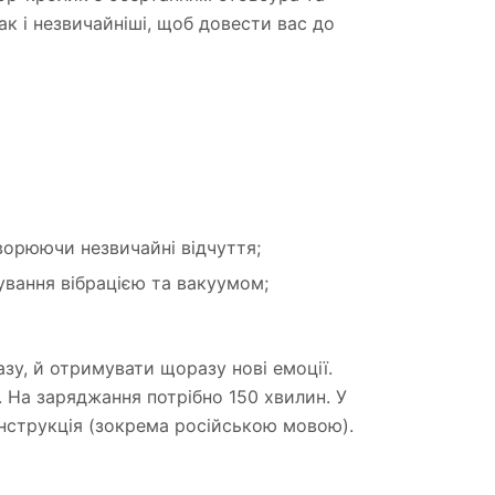
ак і незвичайніші, щоб довести вас до
ворюючи незвичайні відчуття;
ування вібрацією та вакуумом;
азу, й отримувати щоразу нові емоції.
 На заряджання потрібно 150 хвилин. У
інструкція (зокрема російською мовою).