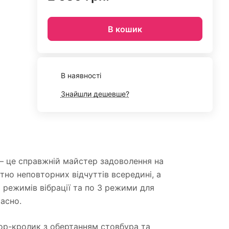
В кошик
В наявності
Знайшли дешевше?
— це справжній майстер задоволення на
ютно неповторних відчуттів всередині, а
 режимів вібрації та по 3 режими для
асно.
тор-кролик з обертанням стовбура та