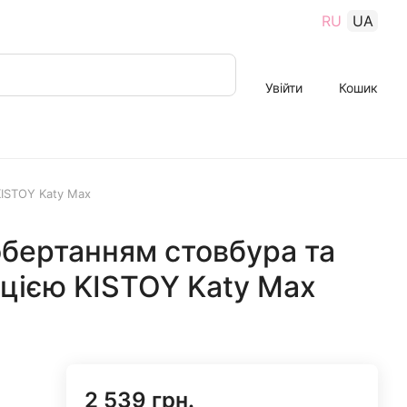
RU
UA
Увійти
Кошик
KISTOY Katy Max
обертанням стовбура та
цією KISTOY Katy Max
2 539 грн.