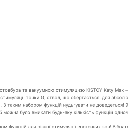
стовбура та вакуумною стимуляцією KISTOY Katy Max 
ї стимуляції точки G, ствол, що обертається, для абсол
. З таким набором функцій нудьгувати не доведеться! 9
 можна було вмикати будь-яку кількість функцій одноч
ом функцій для різної стимуляції ерогенних зон! Вібра