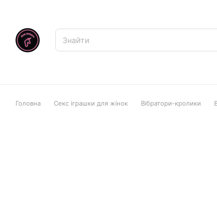
Головна
Секс іграшки для жінок
Вібратори-кролики