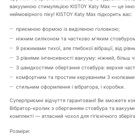
вакуумною стимуляцією KISTOY Katy Max — це іннова
неймовірного піку! KISTOY Katy Max підкорить вас:
приємною формою із виділеною головкою;
ніжним силіконом та частково м'яким стовбуром
9 режимами тихої, але глибокої вібрації, від рів
3 рівнями інтенсивності вакууму: ніжний, більш
3 швидкостями обертання стовбура: верхня част
комфортним та простим керуванням 3 кнопками: в
стильним оформлення і вібратора, і коробки.
Суперприємні відчуття гарантовані! Ви зможете комб
Вібратор-кролик з обертанням стовбура та вакуумн
комплекті — атласний чохол для гігієнічного збері
Розміри: