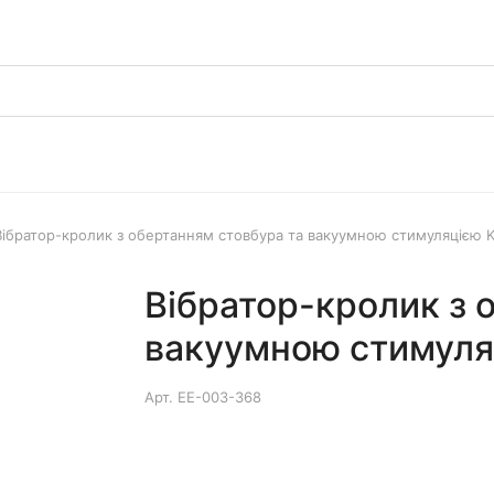
Вібратор-кролик з обертанням стовбура та вакуумною стимуляцією 
Вібратор-кролик з 
вакуумною стимуля
Арт.
EE-003-368