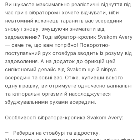
Ви шукаєте максимально реалістичні відчуття під
час гри з вібратором і хочете відчувати, ніби
невтомний коханець таранить вас зсередини
знову і знову, змушуючи знемагати від
задоволення? Тоді вібратор-кролик Svakom Avery
— саме те, що вам потрібно! Поворотно-
поступальний рух стовбура зводить із розуму від
задоволення. А на додаток до фрикцій цей
силіконовий девайс від Svakom ще й вібрує
всередині та зовні вас. Отже, купивши всього
одну іграшку, ви отримуєте одночасно вагінальні
та кліторальні оргазми й насолоджуєтеся
збуджувальними рухами всередині.
Особливості вібратора-кролика Svakom Avery:
Реберця на стовбурі та відростку.