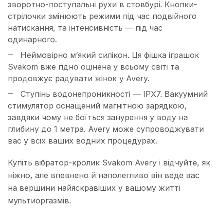
зворотно-поступальні рухи в стовбурі. Кнопки-
стрілочки змінюють режими під час подвійного
натискання, та інтенсивність — під час
одинарного.
Неймовірно м’який силікон. Ця фішка іграшок
Svakom вже гідно оцінена у всьому світі та
продовжує радувати жінок у Avery.
Ступінь водонепроникності — IPX7. Вакуумний
стимулятор оснащений магнітною зарядкою,
завдяки чому не боїться занурення у воду на
глибину до 1 метра. Avery може супроводжувати
вас у всіх ваших водних процедурах.
Купіть вібратор-кролик Svakom Avery і відчуйте, як
ніжно, але впевнено й наполегливо він веде вас
на вершини найяскравіших у вашому житті
мультиоргазмів.