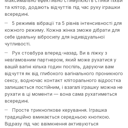
Максимально ефективно стимулюють стінки піхви
та клітор, додають відчуттів під час руху іграшки
всередині.
5 режимів вібрації та 5 рівнів інтенсивності для
кожного режиму. Кожна жінка зможе дібрати для
себе ідеальну вібросилу для індивідуальної
чутливості.
Рух стовбура вперед-назад. Ви в ліжку з
невгамовним партнером, який може рухатися у
вашій вагіні кілька годин поспіль, даруючи вам
відчуття як від глибокого вагінального проникного
сексу, водночас контакт кліторального відростка
залишається постійним, і взагалі іграшку можна не
рухати в ці моменти — вона сама рухатиметься
всередині.
Просте трикнопкове керування. Іграшка
традиційно вмикається середньою кнопкою.
Відразу під час ввімкнення активуються