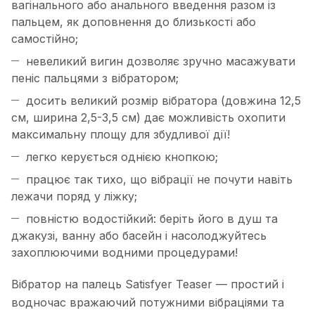
вагінального або анального введення разом із
пальцем, як доповнення до близькості або
самостійно;
невеликий вигин дозволяє зручно масажувати
пеніс пальцями з вібратором;
досить великий розмір вібратора (довжина 12,5
см, ширина 2,5-3,5 см) дає можливість охопити
максимальну площу для збудливої ​​дії!
легко керується однією кнопкою;
працює так тихо, що вібрації не почути навіть
лежачи поряд у ліжку;
повністю водостійкий: беріть його в душ та
джакузі, ванну або басейн і насолоджуйтесь
захоплюючими водними процедурами!
Вібратор на палець Satisfyer Teaser — простий і
водночас вражаючий потужними вібраціями та