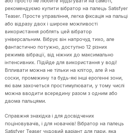
або просто не любите нудьгувати на самоті,
рекомендуємо купити вібратор на палець Satisfyer
Teaser. Просте управління, легка фіксація на пальці
або відразу двох і широке можливості
використання роблять цей вібратор
універсальним. Вібрує він напрочуд тихо, але
фантастично потужно, доступно 12 різних
режимів вібрації, від ніжних до максимально
інтенсивних. Підійде для використання у воді!
Впливати можна не тільки на клітор, але й на
соски, промежину та будь-які інші ерогенні зони,
які вам захочеться простимулювати, у тому числі
можна вводити всередину разом з одним або
двома пальцями.
Справжня знахідка і для досвідчених
поціновувачів, і для новачків! Вібратор на палець
Satisfyer Teaser чудовий варіант для пари, яка