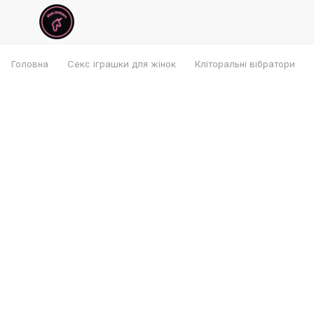
Головна
Секс іграшки для жінок
Кліторальні вібратори