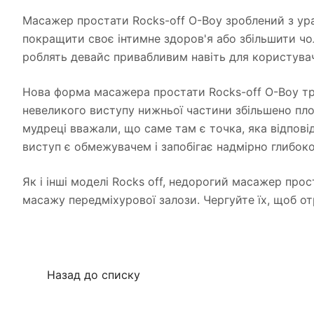
Масажер простати Rocks-off O-Boy зроблений з урах
покращити своє інтимне здоров'я або збільшити чо
роблять девайс привабливим навіть для користувач
Нова форма масажера простати Rocks-off O-Boy тро
невеликого виступу нижньої частини збільшено площ
мудреці вважали, що саме там є точка, яка відпові
виступ є обмежувачем і запобігає надмірно глибо
Як і інші моделі Rocks off, недорогий масажер прос
масажу передміхурової залози. Чергуйте їх, щоб о
Назад до списку