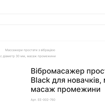
Массажери простати з вібрацією
акс діаметр 30 мм, масаж промежини
Вібромасажер прост
Black для новачків,
масаж промежини
Арт.
EE-002-760