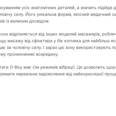
уванням усіх анатомічних деталей, а значить підійде д
ловічу силу. Його унікальна форма, якісний медичний с
ів із великим досвідом.
хи відрізняється від інших моделей масажерів, робля
у масажу від сфінктера у бік копчика для найбільш яск
дає за чоловічу силу. І зараз цю зону використовують п
кому проникненню всередину.
тати O-Boy має сім режимів вібрації. Це дозволить щора
тримати нереальне задоволення від найкориснішої проц