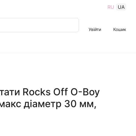
RU
UA
Увійти
Кошик
ати Rocks Off O-Boy
 макс діаметр 30 мм,