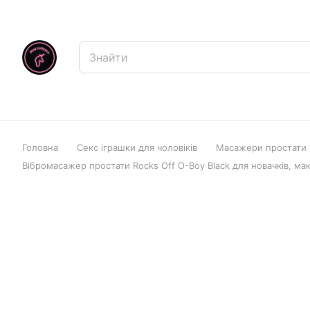
Головна
Секс іграшки для чоловіків
Масажери простати
Вібромасажер простати Rocks Off O-Boy Black для новачків, м