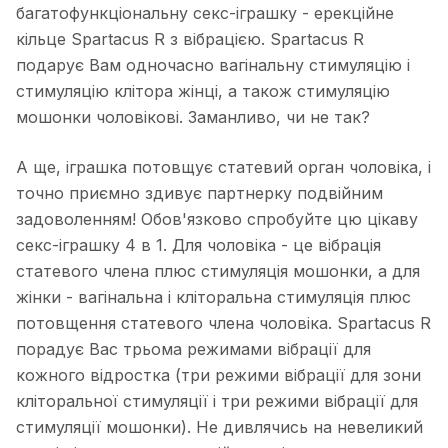
багатофункціональну секс-іграшку - ерекційне
кільце Spartacus R з вібрацією. Spartacus R
подарує Вам одночасно вагінальну стимуляцію і
стимуляцію клітора жінці, а також стимуляцію
мошонки чоловікові. Заманливо, чи не так?
А ще, іграшка потовщує статевий орган чоловіка, і
точно приємно здивує партнерку подвійним
задоволенням! Обов'язково спробуйте цю цікаву
секс-іграшку 4 в 1. Для чоловіка - це вібрація
статевого члена плюс стимуляція мошонки, а для
жінки - вагінальна і кліторальна стимуляція плюс
потовщення статевого члена чоловіка. Spartacus R
порадує Вас трьома режимами вібрації для
кожного відростка (три режими вібрації для зони
кліторальної стимуляції і три режими вібрації для
стимуляції мошонки). Не дивлячись на невеликий