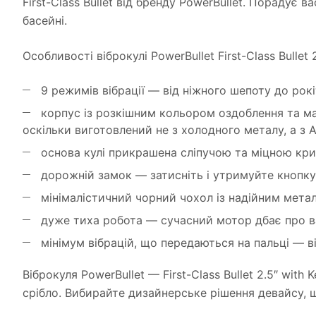
First-Class Bullet від бренду PowerBullet. Порадує 
басейні.
Особливості віброкулі PowerBullet First-Class Bullet 
9 режимів вібрації — від ніжного шепоту до рокі
корпус із розкішним кольором оздоблення та м
оскільки виготовлений не з холодного металу, а з 
основа кулі прикрашена сліпучою та міцною кр
дорожній замок — затисніть і утримуйте кнопку
мінімалістичний чорний чохол із надійним метале
дуже тиха робота — сучасний мотор дбає про ва
мінімум вібрацій, що передаються на пальці — в
Віброкуля PowerBullet — First-Class Bullet 2.5″ wit
срібло. Вибирайте дизайнерське рішення девайсу, щ