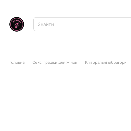
Головна
Секс іграшки для жінок
Кліторальні вібратори