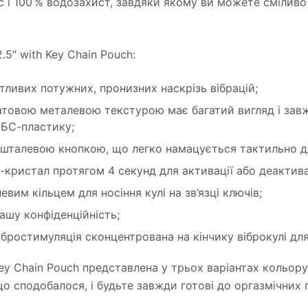
вас і 100 % водозахист, завдяки якому ви можете сміливо
2.5″ with Key Chain Pouch:
тливих потужних, пронизних наскрізь вібрацій;
атовою металевою текстурою має багатий вигляд і зав
АБС-пластику;
ишталевою кнопкою, що легко намацується тактильно 
-кристал протягом 4 секунд для активації або деактив
вим кільцем для носіння кулі на зв’язці ключів;
шу конфіденційність;
ібростимуляція сконцентрована на кінчику віброкулі дл
h Key Chain Pouch представлена ​​у трьох варіантах кольо
о сподобалося, і будьте завжди готові до оргазмічних 