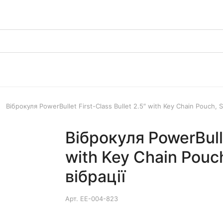
Віброкуля PowerBullet First-Class Bullet 2.5″ with Key Chain Pouch, S
Віброкуля PowerBulle
with Key Chain Pouch
вібрації
Арт.
EE-004-823