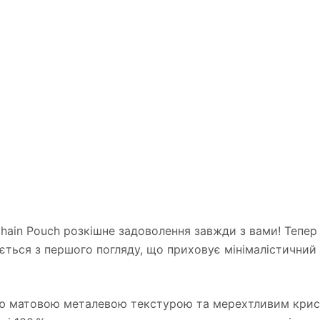
ey Chain Pouch розкішне задоволення завжди з вами! Тепе
дається з першого погляду, що приховує мінімалістичний
ною матовою металевою текстурою та мерехтливим крист