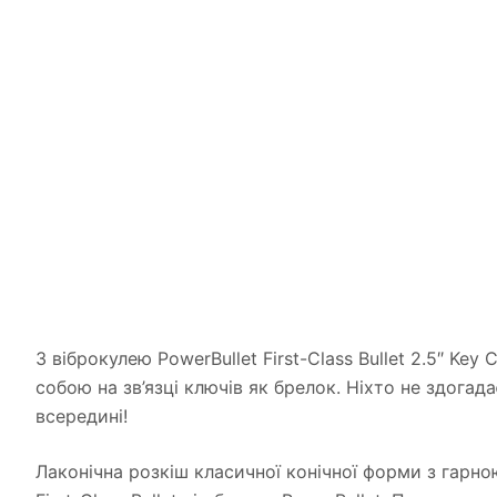
З віброкулею PowerBullet First-Class Bullet 2.5″ K
собою на зв’язці ключів як брелок. Ніхто не здога
всередині!
Лаконічна розкіш класичної конічної форми з гар