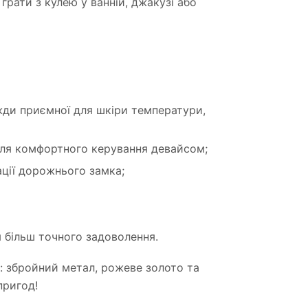
 грати з кулею у ванній, джакузі або
жди приємної для шкіри температури,
для комфортного керування девайсом;
ації дорожнього замка;
я більш точного задоволення.
ру: збройний метал, рожеве золото та
пригод!