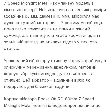
7 Speed ​​Midnight Metal – компактну модель з
лімітованої серії. Незважаючи на невеликі розміри
(довжина 80 мм, діаметр 16 мм), віброкуля має
дуже потужний моторчик з 7 режимами вібрації.
Вона легко поміститься не тільки в жіночій
сумочці, але навіть у клатчі або косметичці, а її
зовнішній вигляд не викличе підозр у тих, хто
оточує.
Упакований вібратор у стильну чорну коробочку з
блискучим мереживним візерунком. Матовий
корпус віброкулі виглядає дуже святково та
стильно. Цей вібратор – відмінний вибір як
подарунок для близької людини.
Корпус вібатора Rocks Off RO-80mm 7 Speed ​​
Midnight Metal повністю водонепроникний, а це