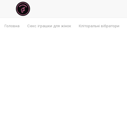
Головна
Секс іграшки для жінок
Кліторальні вібратори