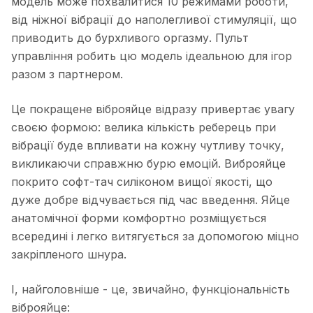
модель може похвалитися 10 режимами роботи,
від ніжної вібрації до наполегливої ​​стимуляції, що
приводить до бурхливого оргазму. Пульт
управління робить цю модель ідеальною для ігор
разом з партнером.
Це покращене віброяйце відразу привертає увагу
своєю формою: велика кількість реберець при
вібрації буде впливати на кожну чутливу точку,
викликаючи справжню бурю емоцій. Виброяйце
покрито софт-тач силіконом вищої якості, що
дуже добре відчувається під час введення. Яйце
анатомічної форми комфортно розміщується
всередині і легко витягується за допомогою міцно
закріпленого шнура.
І, найголовніше - це, звичайно, функціональність
віброяйце: