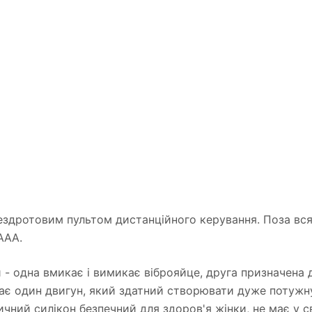
ездротовим пультом дистанційного керування. Поза вся
ААА.
 - одна вмикає і вимикає віброяйце, друга призначена д
має один двигун, який здатний створювати дуже потужну 
чний силікон безпечний для здоров'я жінки, не має у с