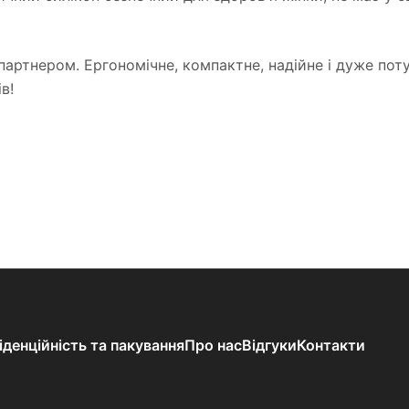
з партнером. Ергономічне, компактне, надійне і дуже по
в!
іденційність та пакування
Про нас
Відгуки
Контакти