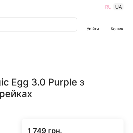
RU
UA
Увійти
Кошик
c Egg 3.0 Purple з
арейках
1 749 грн.