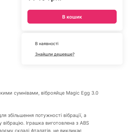
В кошик
В наявності
Знайшли дешевше?
кими сумнівами, віброяйце Magic Egg 3.0
ля збільшення потужності вібрації, а
вібрацію. Іграшка виготовлена ​​з ABS
воєму складі фталатів, не викликає