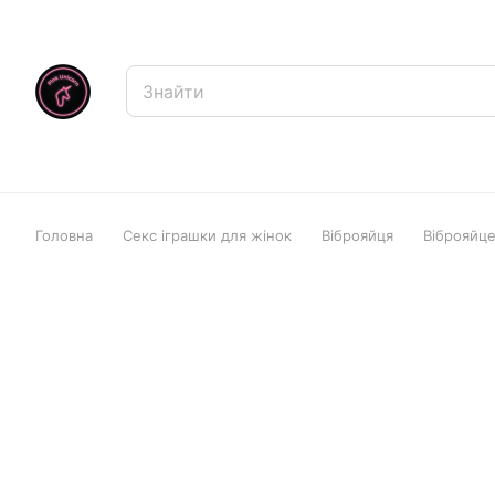
Головна
Секс іграшки для жінок
Віброяйця
Віброяйце