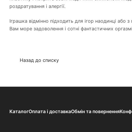
роздратування і алергії.
Іграшка відмінно підходить для ігор наодинці або 
Вам море задоволення і сотні фантастичних оргазмі
Назад до списку
Каталог
Оплата і доставка
Обмін та повернення
Конф