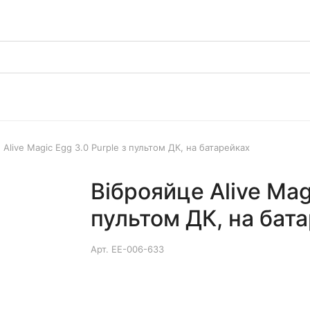
 Alive Magic Egg 3.0 Purple з пультом ДК, на батарейках
Віброяйце Alive Magi
пультом ДК, на бат
Арт.
EE-006-633