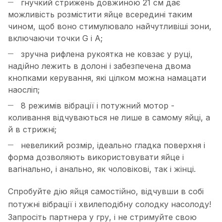
гнучкий стрижень довжиною 21 см дає
можливість розмістити яйце всередині таким
чином, щоб воно стимулювало найчутливіші зони,
включаючи точки G і А;
зручна рифлена рукоятка не ковзає у руці,
надійно лежить в долоні і забезпечена двома
кнопками керування, які цілком можна намацати
наосліп;
8 режимів вібрації і потужний мотор -
коливання відчуваються не лише в самому яйці, а
й в стрижні;
невеликий розмір, ідеально гладка поверхня і
форма дозволяють використовувати яйце і
вагінально, і анально, як чоловікові, так і жінці.
Спробуйте дію яйця самостійно, відчувши в собі
потужні вібрації і хвилеподібну солодку насолоду!
Запросіть партнера у гру, і не стримуйте свою