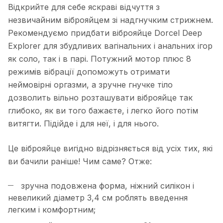
Відкрийте для себе яскраві відчуття з
незвичайним віброяйцем зі надгнучким стрижнем.
Рекомендуємо придбати віброяйце Dorcel Deep
Explorer для збудливих вагінальних і анальних ігор
як соло, так і в парі. Потужний мотор плюс 8
режимів вібрації допоможуть отримати
неймовірні оргазми, а зручне гнучке тіло
дозволить вільно розташувати віброяйце так
глибоко, як ви того бажаєте, і легко його потім
витягти. Підійде і для неї, і для нього.
Це віброяйце вигідно відрізняється від усіх тих, які
ви бачили раніше! Чим саме? Отже:
зручна подовжена форма, ніжний силікон і
невеликий діаметр 3,4 см роблять введення
легким і комфортним;